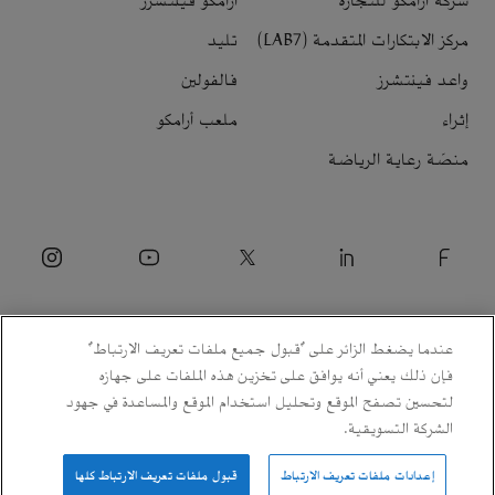
شركة أرامكو للتجارة
أرامكو فينتشرز
مركز الابتكارات المتقدمة (LAB7)
تليد
واعد فينتشرز
فالفولين
إثراء
ملعب أرامكو
منصّة رعاية الرياضة
عندما يضغط الزائر على "قبول جميع ملفات تعريف الارتباط"
فإن ذلك يعني أنه يوافق على تخزين هذه الملفات على جهازه
لتحسين تصفح الموقع وتحليل استخدام الموقع والمساعدة في جهود
الشركة التسويقية.
© 2026 شركة الزيت العربية السعودية.
إعدادات ملفات تعريف الارتباط
قبول ملفات تعريف الارتباط كلها