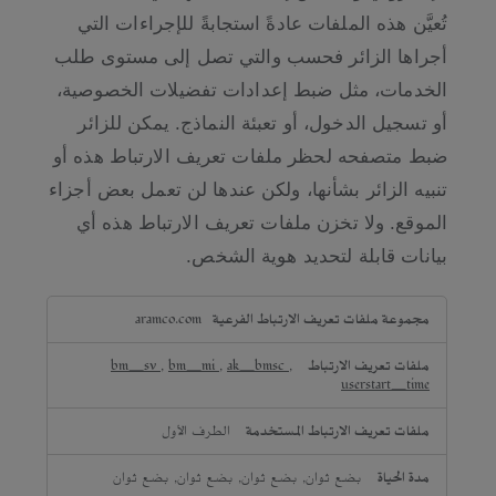
تُعيَّن هذه الملفات عادةً استجابةً للإجراءات التي
أجراها الزائر فحسب والتي تصل إلى مستوى طلب
الخدمات، مثل ضبط إعدادات تفضيلات الخصوصية،
أو تسجيل الدخول، أو تعبئة النماذج. يمكن للزائر
ضبط متصفحه لحظر ملفات تعريف الارتباط هذه أو
تنبيه الزائر بشأنها، ولكن عندها لن تعمل بعض أجزاء
الموقع. ولا تخزن ملفات تعريف الارتباط هذه أي
بيانات قابلة لتحديد هوية الشخص.
ملفات
aramco.com
تعريف
الارتباط
bm_sv
,
bm_mi
,
ak_bmsc
,
الضرورية
userstart_time
للغاية
الطرف الأول
بضع ثوان, بضع ثوان, بضع ثوان, بضع ثوان