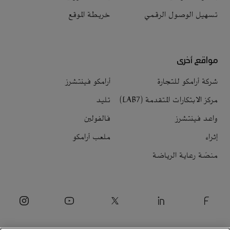
تسهيل الوصول الرقمي
خريطة الموقع
مواقع أخرى
شركة أرامكو للتجارة
أرامكو فينتشرز
مركز الابتكارات المتقدمة (LAB7)
تليد
واعد فينتشرز
فالفولين
إثراء
ملعب أرامكو
منصّة رعاية الرياضة