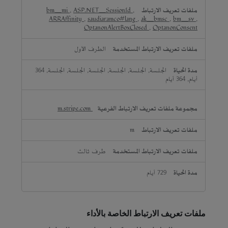
bm_mi
,
ASP.NET_SessionId
,
ARRAffinity
,
saudiaramco#lang
,
ak_bmsc
,
bm_sv
,
OptanonAlertBoxClosed
,
OptanonConsent
الطرف الأول
الجلسة, الجلسة, الجلسة, الجلسة, الجلسة, الجلسة, 364
أيام, 364 أيام
m.stripe.com
m
طرف ثالث
729 أيام
ملفات تعريف الارتباط الخاصة بالأداء