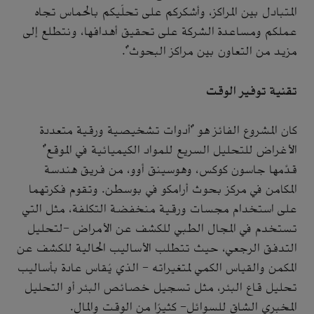
المتبادل بين المراكز، وأشكركم على تحلّيكم بالحماس تجاه
عملكم ومساعدة الشركة على تحقيق أهدافها، ونتطلع إلى
مزيد من التعاون بين مراكز البحوث".
تقنية توفير الوقت
كان المشروع الفائز هو "أدوات تشخيصية ورقية متعددة
الأغراض للتحليل السريع للمواد الكيميائية في الموقع"
قدَّمها جاسون كوكس، وهوسينق أوو، من فريق هندسة
المكامن في مركز بحوث أرامكو في بوسطن. وتقوم فكرتهما
على استخدام مجسات ورقية منخفضة التكلفة، مثل التي
تستخدم في المجال الطبي للكشف عن الأمراض -لتحليل
التدفق الرجعي، حيث تتطلب الأساليب الحالية للكشف عن
المكمن والقياس الكمي لمتغيراته - الذي يُقاس عادة بأساليب
تحليل قاع البئر، مثل تسجيل خصائص البئر أو التحليل
المخبري الشاق للسوائل- كثيرًا من الوقت والمال.