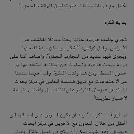
الحقل مع قراءات بيانات عبر تطبيق للهاتف المحمول".
بداية فكرة
تُجري جامعة هارفرد حاليًا بحثًا مماثلًا للكشف عن
الأمراض. وقال كوكس: "تُشكِّل بوسطن بيئة للبحوث
ويُجرى فيها عديد من التجارب المحفّزة". وأضاف "كنا على
دراية ببحث هارفرد وتساءلنا عن إمكانية استخدامها في
حقول النفط، ومن هنا ولدت الفكرة. وقد أجرينا عديدًا
من الاجتماعات مع فريق هندسة المكامن في مركز بحوث
أرامكو في هيوستن للتركيز على التفاصيل وأفضل طريقة
لاختبار نظريتنا".
أما أوو فقد ذكرت: "نريد أن نكون قادرين على إيصالها إلى
الحقل من خلال التعاون مع الآخرين في مركز أبحاث
هيوستن. وهذا شيء يمكن أن ينتج في المعمل خلال وقت