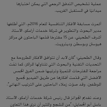
عملية تشخيص التدفق الرجعي التي يمكن اختبارها
ميدانيًا في المستقبل القريب.
أثمرت مسابقة الأفكار التنافسية للعام 2016م، التي أطلقها
مدير البحوث والتطوير في شركة خدمات أرامكو، الأستاذ
أشرف الطحيني، عن 15 مقترحًا قدَّمها الباحثون في مراكز
هيوستن وبوسطن وديترويت.
وقال الطحيني: "كان لابد أن تتوافق الأفكار المطروحة مع
التحديات التقنية والبحوث التي تتناولها المراكز، كما تمَّت
مراجعة المقترحات المتميزة وترتيبها ضمن الفرق الخمس
الأفضل التي قدَّمت أفكارها عن طريق الفيديو لجميع
الموظفين. وقد صوَّت زملاء الباحثين على الترتيب النهائي".
وعند تقديم الجوائز قال رئيس شركة خدمات أرامكو، الأستاذ
باسل أبو الحمايل: "من المشجع والمثير أن نرى هذا التعاون