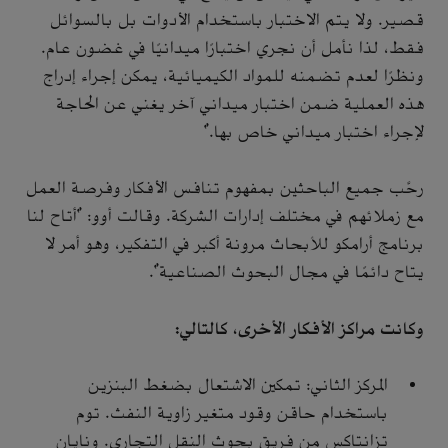
قصير. ولا يتم الاختبار باستخدام الأدوات بل بالسوائل
فقط، لذا نأمل أن نجري اختبارًا ميدانيًا في غضون عام.
ونظرًا لعدم تضمنه للمواد الكيميائية، يمكن إجراء إدراج
هذه العملية ضمن اختبار ميداني آخر يغني عن الحاجة
لإجراء اختبار ميداني خاص بها."
رحَّب جميع الباحثين بمفهوم تنافس الأفكار وفرصة العمل
مع زملائهم في مختلف إدارات الشركة. وقالت أوو: "أتاح لنا
برنامج أرامكو للأبحاث مرونة أكبر في التفكير، وهو أمر لا
يتاح دائمًا في مجال البحوث الصناعية".
وكانت مراكز الأفكار الأخرى، كالتالي:
المركز الثاني: تمكين الاشتعال بضغط البنزين
باستخدام حاقن وقود متغير زاوية النفث. توم
تزانتاكس من فريق بحوث النقل التجاري. ونايان