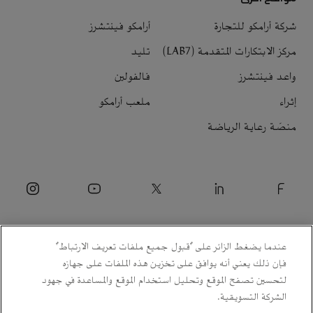
شركة أرامكو للتجارة
أرامكو فينتشرز
مركز الابتكارات المتقدمة (LAB7)
تليد
واعد فينتشرز
فالفولين
إثراء
ملعب أرامكو
منصّة رعاية الرياضة
عندما يضغط الزائر على "قبول جميع ملفات تعريف الارتباط"
فإن ذلك يعني أنه يوافق على تخزين هذه الملفات على جهازه
لتحسين تصفح الموقع وتحليل استخدام الموقع والمساعدة في جهود
الشركة التسويقية.