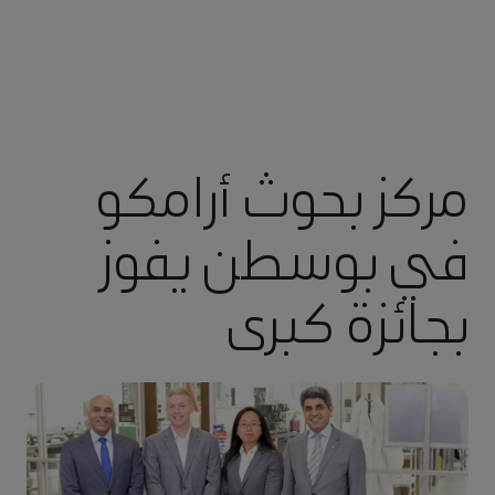
مركز بحوث أرامكو
في بوسطن يفوز
بجائزة كبرى