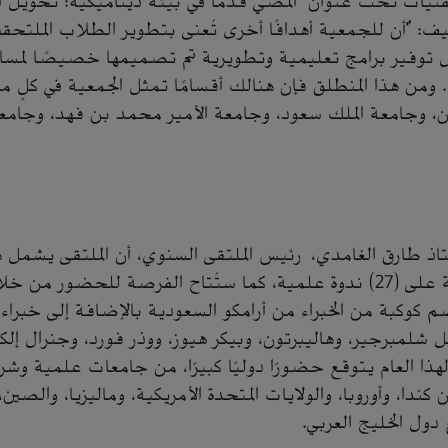
نيات تحت عنوان "المُضي قُدمًا في بيئة ديناميكية: تحويل 
 "أن للجمعية أهدافًا أخرى تُعنى بتطوير الطلاب الملتحقي
 توفير برامج تعليمية وتطويرية تم تصميمها خصيصًا لمس
. ومن هذا المنطلق فإن هنالك أقسامًا تمثل الجمعية في كلٍ م
دن، وجامعة الملك سعود، وجامعة الأمير محمد بن فهد، وجامعة
اذ طارق الغامدي، رئيس الملتقى السنوي، أن الملتقى يشمل هذ
130 محاضرة موزَّعة على (27) ندوة علمية، كما ستُتاح الفرصة للحض
كوكبة من الخبراء من أرامكو السعودية بالإضافة إلى خبراء
ثل شلمبرجير، وهاليبرتون، وبيكر هيوز، ووذر فورد، وجنرال إل
 لهذا العام يتوقع حضورًا دوليًا كبيرًا، من جامعات علمية
دا، وأوروبا، والولايات المتحدة الأمريكية، وماليزيا، والصين، 
دول الخليج العربي.