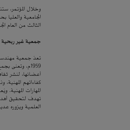
وخلال المؤتمر، ستن
الجامعية والعليا بح
الثالث من العام الج
جمعية غير ربحية
تعدّ جمعية مهندسي 
1959م، وتعنى بج
أعضائها، لنشر ثقافة
كفاءاتهم المهنية، 
المهارات المهنية. و
تهدف لتحقيق أهداف 
العلمية ويزوره عدي