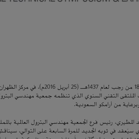
تنطلق يوم الإثنين 18 من رجب لعام 1437هـ (25 أبريل 016
ت الملتقى التقني السنوي الذي تنظمه جمعية مهندسي البترول
برعاية من أرامكو السعودية.
المطيري، رئيس فرع الجمعية مهندسي البترول العالمية بالمملكة
ي سيُعقد في ثوبه الجديد للمرة السابعة على التوالي، سيناقش