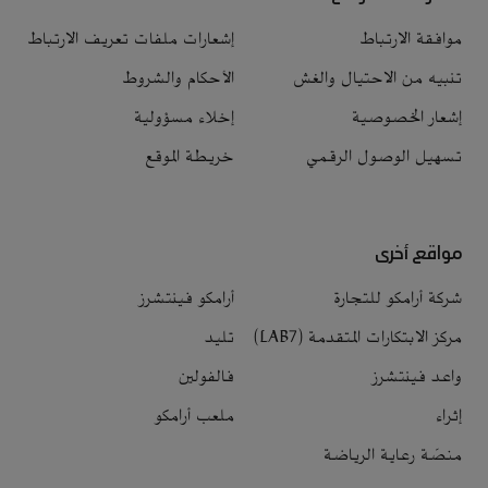
موافقة الارتباط
إشعارات ملفات تعريف الارتباط
تنبيه من الاحتيال والغش
الأحكام والشروط
إشعار الخصوصية
إخلاء مسؤولية
تسهيل الوصول الرقمي
خريطة الموقع
مواقع أخرى
شركة أرامكو للتجارة
أرامكو فينتشرز
مركز الابتكارات المتقدمة (LAB7)
تليد
واعد فينتشرز
فالفولين
إثراء
ملعب أرامكو
منصّة رعاية الرياضة