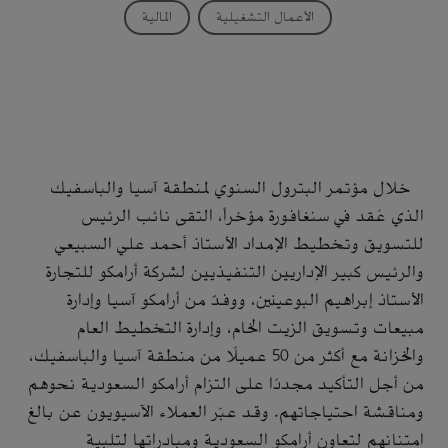
الأعمال التشغيلية
المالية
خلال مؤتمر البترول السنوي لمنطقة آسيا والباسفيك
الذي عُقد في سنغافورة مؤخراً، التقى نائب الرئيس
للتسويق وتخطيط الإمداد الأستاذ أحمد علي السبيعي
والرئيس كبير الإداريين التنفيذيين لشركة أرامكو للتجارة
الأستاذ إبراهيم البوعينين، ووفدٌ من أرامكو آسيا وإدارة
مبيعات وتسويق الزيت الخام، وإدارة التخطيط العام
والخزانة مع أكثر من 50 عميلًا من منطقة آسيا والباسفيك،
من أجل التأكيد مجددًا على التزام أرامكو السعودية نحوهم
ومناقشة احتياجاتهم. وقد عبّر العملاء الآسيويون عن بالغ
امتنانهم لتعاون أرامكو السعودية ومبادراتها لتلبية