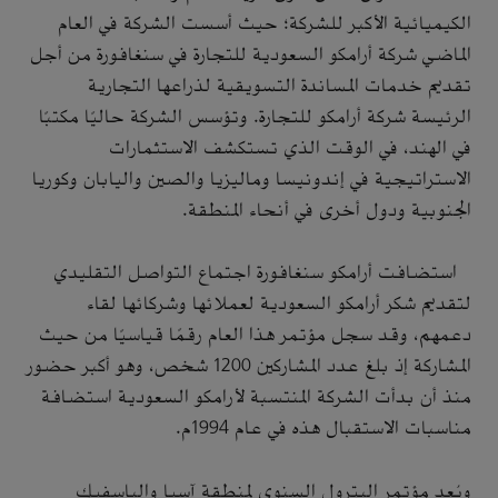
الكيميائية الأكبر للشركة؛ حيث أسست الشركة في العام
الماضي شركة أرامكو السعودية للتجارة في سنغافورة من أجل
تقديم خدمات المساندة التسويقية لذراعها التجارية
الرئيسة شركة أرامكو للتجارة. وتؤسس الشركة حاليًا مكتبًا
في الهند، في الوقت الذي تستكشف الاستثمارات
الاستراتيجية في إندونيسا وماليزيا والصين واليابان وكوريا
الجنوبية ودول أخرى في أنحاء المنطقة.
استضافت أرامكو سنغافورة اجتماع التواصل التقليدي
لتقديم شكر أرامكو السعودية لعملائها وشركائها لقاء
دعمهم، وقد سجل مؤتمر هذا العام رقمًا قياسيًا من حيث
المشاركة إذ بلغ عدد المشاركين 1200 شخص، وهو أكبر حضور
منذ أن بدأت الشركة المنتسبة لأرامكو السعودية استضافة
مناسبات الاستقبال هذه في عام 1994م.
ويُعد مؤتمر البترول السنوي لمنطقة آسيا والباسفيك