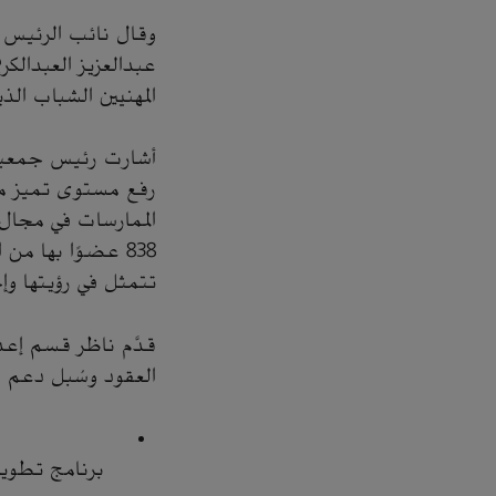
وقال نائب الرئيس لل
عبدالعزيز العبدالك
المهنيين الشباب الذ
أشارت رئيس جمعية م
رفع مستوى تميز مهن
الممارسات في مجال
838 عضوًا بها م
تتمثل في رؤيتها وإج
قدَّم ناظر قسم إعدا
العقود وسُبل دعم ا
برنامج تطوي