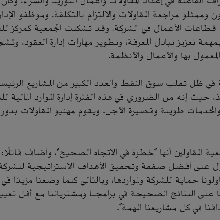
ف الفاعلة في إعداد المقاولات وأعمال التوريد والشراء، وكان
ون وممثلو مراجعة المقاولات والالتزام بالتكلفة، وموظفو الإدارة
قطاعات الأعمال في الشركة. وقد تشكلت الجمعية كمركز للتم
 بمهمة تعزيز تبادل المعرفة، وتطوير مهارات إدارة العقود، وتش
لمعمول بها والأعمال والأنظمة.
ة في ظل تقلب سوق النفط والعدد الكبير من المشاريع الرئيسة
ذ، حيث إنه من الضروري في هذه الفترة إدارة الموارد المالية ل
الخدمات طويلة وقصيرة الأجل. ويقوم مهنيو المقاولات بدور 
المقاولين أنها "خطوة في الاتجاه الصحيح"، وأضاف قائلًا: 
صول على أفضل صفقة وتحقيق الأهداف الاستراتيجية للشركة
ولونا حماية للشركة ولمواردها، وبالتالي كلما وضعنا مزيدًا في ال
 على النتائج الصحيحة في برامجنا ومشترياتنا مع أقل تغيير
فنا في كل مشاريعنا المهمة".