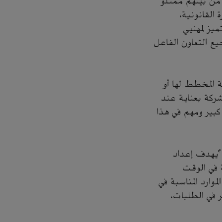
 من بينهم ممثلو
 القانونية،
يز لمهنيي
جيع التعاون الفاعل
 المخطط لها أو
لشركة بعناية عند
كبير ومهم في هذا
"يهدف إعداد
 في الوقت
موارد المناسبة في
 في الطلبات،