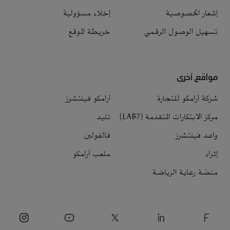
إشعار الخصوصية
إخلاء مسؤولية
تسهيل الوصول الرقمي
خريطة الموقع
مواقع أخرى
شركة أرامكو للتجارة
أرامكو فينتشرز
مركز الابتكارات المتقدمة (LAB7)
تليد
واعد فينتشرز
فالفولين
إثراء
ملعب أرامكو
منصّة رعاية الرياضة