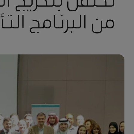
تحتفل بتخريج ال
من البرنامج ا