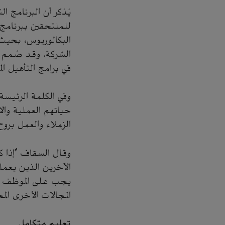
يُذكر أن البرنامج
للملتحقين ببرنامج 
البكالوريوس، بحيث 
الشركة. وقد صُمم ل
في برامج التأهيل ال
وفي الكلمة الرئيسة
حياتهم العملية والا
الزملاء والعمل برو
وقال السقاف "إذا ك
الآخرين الذين يعم
يجب على الموظف ال
المجالات الأخرى ال
تعليم متكامل