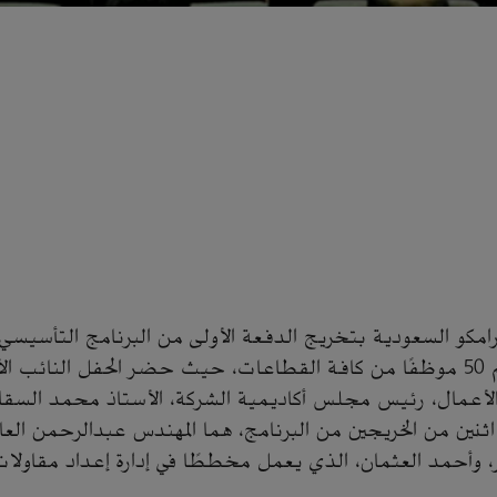
امكو السعودية بتخريج الدفعة الأولى من البرنامج التأسيسي 
والذين يبلغ عددهم 50 موظفًا من كافة القطاعات، حيث حضر الحفل النائ
لأعمال، رئيس مجلس أكاديمية الشركة، الأستاذ محمد السق
ثنين من الخريجين من البرنامج، هما المهندس عبدالرحمن العاد
ر، وأحمد العثمان، الذي يعمل مخططًا في إدارة إعداد مقاولات