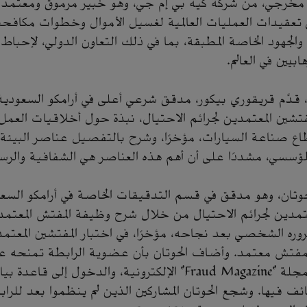
مخرجي، من شركة كيه بي إم جي، وهو خبير مرموق ومعتمد ف
ى تعقيدات العمليات العالمية لغسيل الأموال وخطوات مكافحت
الجهود الخاصة المطبقة، بما في ذلك التعاون الدولي، لإحب
ابيين في العالم.
ء، قدَّم قريقوري بيكور، مدقق شرعي أعلى في أرامكو السعودية
ابطة المفتشين المعتمدين لجرائم الاحتيال، نبذة حول أخلاقيات ال
 صناعة السيارات، مؤخرًا، وشرح بالتفصيل عناصر البيئة
مؤسسي، مشددًا على أن أهم هذه العناصر هي الشفافية والرسالة
حوتان، وهو مدقق في قسم التدقيقات الخاصة في أرامكو السع
عتمدين لجرائم الاحتيال من خلال شرح وظيفة المفتش المعتمد ل
روره الشخصي بعد نجاحه، مؤخرًا، في اختبار المفتشين المعتمد
كمفتش معتمد. وأضاف الحوتان بأن عضوية الرابطة تمنحه عدي
مثل الحصول على مجلة “Fraud Magazine” الإلكترونية، والدخول إل
ائف فيها. وشجع الحوتان المشاركين الذين لم ينظموا بعد لل