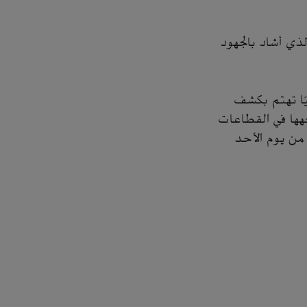
 وحيد القحطاني، الذي أشاد بالجهود
يًا تهتم بكشف
هها في القطاعات
من يوم الأحد