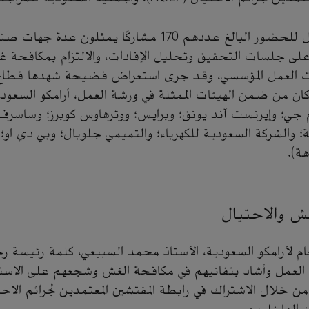
وقدمت ورشة العمل للحضور البالغ عددهم 170 مشاركًا يمثلو
 على جلسات التحقيق وتحليل الإفادات، والالتزام بمكافحة غ
 العمل المؤسسي، وقد جرى استعراض فضيحة شهدها قطا
وكان من ضمن الهيئات الممثلة في ورشة العمل، أرامكو السعود
م جي؛ وإيرنست آند يونق؛ وبرايس؛ ووترهاوس كوبرز؛ وساسرف
؛ والشركة السعودية للكهرباء؛ والتميمي جلوبال؛ وبي دي او؛ 
هة).
ش والاحتيال
عام لأرامكو السعودية، الأستاذ محمد السبيعي، كلمة رئيسة ر
ة العمل وأشاد بتفانيهم في مكافحة الغش وشجعهم على الاس
من خلال الاشتراك في رابطة المفتشين المعتمدين لجرائم الاحت