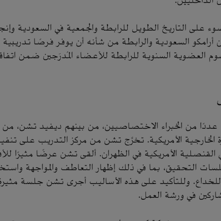
 الداخليين.
ء على التاريخ الطويل للرابطة والجمعية في السعودية وإنجا
أرامكو السعودية والرابطة من شأنه أن يوفر فرصًا تدريبية
العضوية السنوية للرابطة للأعضاء المُدرَجين ضمن اتفاق
دًا من الخبراء الاختصاصيين، من بينهم ديفيد تشن، من 
 الخارجية الأمريكية. تخرَّج تشن من مركز التدريب على تنفيذ
 القنصلية الأمريكية في الظهران. ألقى تشن عرضًا مثيرًا لل
لسات التحقيق، بما في ذلك إظهار التعاطف والمواجهة واستخ
 للخداع. وللتأكيد على هذه الأساليب أجرى تشن جلسة مثيرة
شاركين في ورشة العمل.