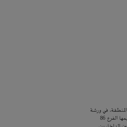
لمنطقة، في ورشة
أُقيمت، مؤخرًا، تحت عنوان "الوقاية من الاحتيال والتحقيقات"، وقام على تنظيمها الفرع 86