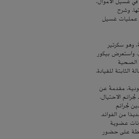
ي غسيل الأموال،
ها. وشرح
اط عمليات غسيل
، وهو سكرتير
عمل. واستعرض بيكور
 الصحية
 الثابتة للقيادة.
ودية، مقدمةً عن
جرائم الاحتيال.
ين لجرائم
دًا من الفوائد
ى قاعدة بيانات عضوية
رابطة على حضور