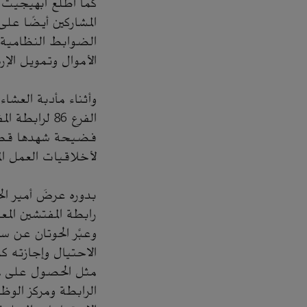
كما أطلع ابهيجيت 
المشاركين أيضًا عل
الضوابط النظامية و
الأموال وتمويل الإره
وأثناء مأدبة العشا
الفرع 86 لر
فضيحة شهدها قطاع
لأخلاقيات العمل ال
بدوره عرضَ أمير ال
رابطة المفتشين الم
وعبَّر الحوتان عن س
الاحتيال وإجازته 
الرابطة ومركز الوظ