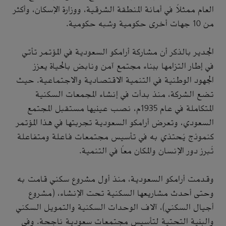
العام ممثلاً في أمانة المنطقة الشرقية، ووزارة الإسكان، وأكثر
من 10 جهات أخرى حكومية وشبه حكومية.
الجدير بالذكر أن مشاركة أرامكو السعودية في المؤتمر تأتي
في إطار التزامها ببناء مجتمع آمن ونابض بالحياة يعزز
الجهود الوطنية في التنمية الاقتصادية والاجتماعية. حيث
تضع الشركة، منذ بدأت في إنشاء المجمعات السكنية
المتكاملة في عام 1935م، نصب عينيها مستقبل المجتمع
السعودي، وتعرض أرامكو السعودية تجربتها في هذا المؤتمر
كنموذج يُحتذي به في تأسيس مجتمعات فاعلة ومتفاعلة
تُبرز دور الإنسان والمكان معاً في التنمية.
وقدمت أرامكو السعودية، منذ أول مشروع سكني قامت به
وحتى أحدث مشاريعها السكنية تحت الإنشاء، (مشروع
أجيال السكني)، آلاف الوحدات السكنية والتمويل السكني
والبنية التحتية لتأسيس مجتمعات سعودية ناجحة. وفي