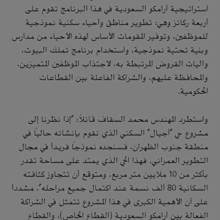
استراتيجية أرامكو السعودية في هذا البرنامج تقوم على
أربعة ركائز وهي: تطوير مناطق وأحياء سكنية نموذجية
للموظفين، وتوفير المقومات الأساس لهذه الأحياء من مدارس
وبنية تحتية نموذجية، واستخدام برنامج تملك البيوت،
وآليات القروض المرتبطة به، لاجتذاب الموظفين المتميزين،
والمحافظة عليهم، والشراكة الفاعلة بين القطاعات
الحكومية.
واستطرد المهندس محمد السقاف قائلاً: "إذا نظرنا إلى
مشروع حي "أجيال" السكني الذي نقوم بإنشائه حالياً في
منطقة جنوب الظهران، فسنجده نموذجاً فريداً في مجال
التطوير العمراني. فهذا الحي الذي يمتد على مساحة تقدر
بأكثر من 10 ملايين متر مربع، ومتوقع أن تتجاوز كثافته
السكانية 80 ألف نسمة عند اكتمال جميع مراحله"، مشدداً
على أن الأهمية الكبرى في هذا المشروع تتمثل في الشراكة
الفعالة بين أرامكو السعودية (القطاع الخاص)، والقطاع