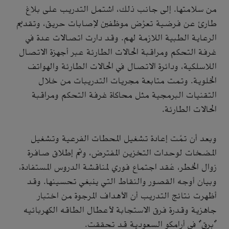
من سلامتها. إلى جانب ذلك، اشتمل التدريب على بلاغ
طارئ عن فرضية تعرُّض موظفين لإصابات حريق، وتقديم
الرعاية الطبية اللازمة لهم. وقد دارت اتصالات عدة في
غرفة التحكم ومراقبة الحالات الطارئة عبر أجهزة الاتصال
اللاسلكية، ودائرة الاتصال في الحالات الطارئة والهواتف
الخلوية. وتمت متابعة مجريات التدريبات من خلال
التقنيات البرمجية مثل محاكاة غرفة التحكم ومراقبة
الحالات الطارئة.
وبعد أن تمَّت إعادة تشغيل المحطات الفرعية وتشغيل
المضخات لوحدات التخزين المفترض، وتم إطلاق صافرة
زوال الخطر، عُقد اجتماع فوري لمناقشة الدروس المستفادة،
وبيان أوجه القصور والنقاط التي ينبغي تحسينها. وقد
أظهرت نتائج التدريب أن الأهداف المرجوة من اختبار
جاهزية وقدرة فرق الاستجابة لأعطال الطاقه الكهربائيه
"برق" في أرامكو السعودية قد تحققت.