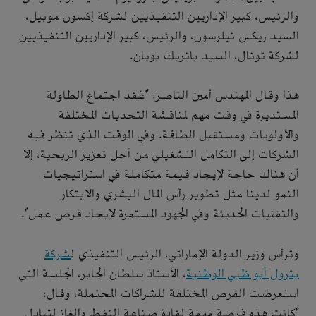
والرئيس، كبير الإداريين التنفيذيين لشركة إكسون موبيل،
السيد ريكس تيلرسون، والرئيس، كبير الإداريين التنفيذيين
لشركة توتال، السيد باتريك بويان.
هذا وقال المهندس أمين الناصر: "عُقد اجتماع الطاولة
المستديرة في وقت مهم لمناقشة التحديات المختلفة
والأولويات ومستقبل الطاقة. وفي الوقت الذي تنظر فيه
الشركات إلى التكامل التشغيلي من أجل تعزيز الربحية، إلا
أن هناك حاجة لإيجاد قيمة متكاملة في استراتيجيات
النمو لدينا مثل تطوير رأس المال البشري والابتكار
والتقنيات الحديثة وفي الجهود المستمرة لإيجاد فرص عمل".
وترأس وزير الدولة الإماراتي، الرئيس التنفيذي ل
شركة
بترول أبو ظبي الوطنية
، الأستاذ سلطان الجابر، الجلسة التي
استعرضت الفرص المختلفة للشراكات المحتملة، وقال:
"كانت هذه فرصة مهمة لقادة صناعة النفط والغاز لتبادل