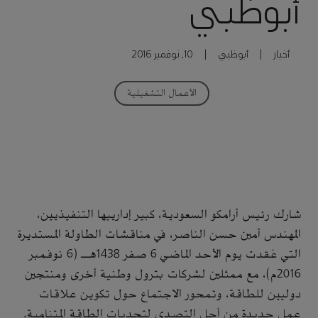
أبوظبي
أخبار
|
أبوظبي
|
10, نوفمبر 2016
الأعمال التشغيلية
شارك رئيس أرامكو السعودية، كبير إدارييها التنفيذيين،
المهندس أمين حسن الناصر، في مناقشات الطاولة المستديرة
التي عُقدت يوم الأحد الماضي 6 صفر 1438هـ (6 نوفمبر
2016م)، مع ممثلين لشركات بترول وطنية أخرى ومنتجين
دوليين للطاقة، وتمحور الاجتماع حول تكوين علاقات
عمل جديدة من أجل التصدي لتحديات الطاقة المتنامية.