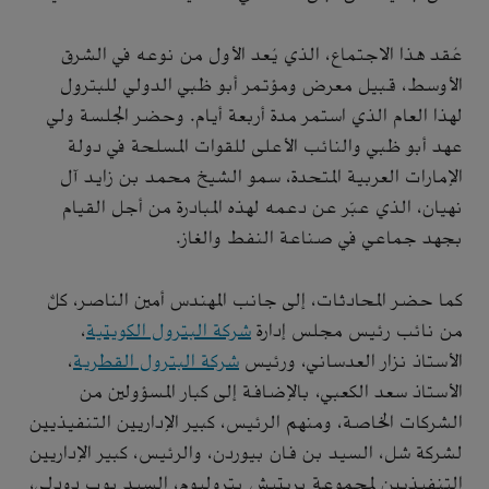
عُقد هذا الاجتماع، الذي يُعد الأول من نوعه في الشرق
الأوسط، قبيل معرض ومؤتمر أبو ظبي الدولي للبترول
لهذا العام الذي استمر مدة أربعة أيام. وحضر الجلسة ولي
عهد أبو ظبي والنائب الأعلى للقوات المسلحة في دولة
الإمارات العربية المتحدة، سمو الشيخ محمد بن زايد آل
نهيان، الذي عبّر عن دعمه لهذه المبادرة من أجل القيام
بجهد جماعي في صناعة النفط والغاز.
كما حضر المحادثات، إلى جانب المهندس أمين الناصر، كلٌّ
من نائب رئيس مجلس إدارة
شركة البترول الكويتية
،
الأستاذ نزار العدساني، ورئيس
شركة البترول القطرية
،
الأستاذ سعد الكعبي، بالإضافة إلى كبار المسؤولين من
الشركات الخاصة، ومنهم الرئيس، كبير الإداريين التنفيذيين
لشركة شل، السيد بن فان بيوردن، والرئيس، كبير الإداريين
التنفيذيين لمجموعة بريتيش بتروليوم، السيد بوب دودلي،