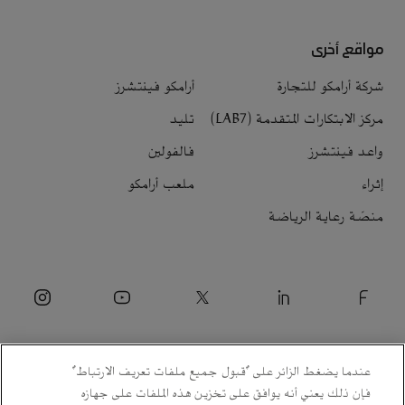
مواقع أخرى
شركة أرامكو للتجارة
أرامكو فينتشرز
مركز الابتكارات المتقدمة (LAB7)
تليد
واعد فينتشرز
فالفولين
إثراء
ملعب أرامكو
منصّة رعاية الرياضة
عندما يضغط الزائر على "قبول جميع ملفات تعريف الارتباط"
فإن ذلك يعني أنه يوافق على تخزين هذه الملفات على جهازه