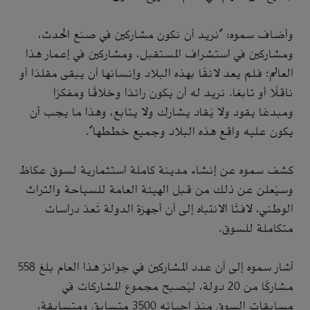
وأضاف سموه: "نريد أن نكون مشاركين في صنع الحدث،
ومشاركين في استشراف المستقبل، ومشاركين في إعمار هذا
العالم؛ فلم يعد لائقًا بهذه البلاد وإنسانها أن يبقى مقلدًا أو
ناقلًا أو تابعًا. نريد له أن يكون رائدًا وخلاقًا ومفكرًا
ومبدعًا يقود ولا يُقاد يشارك ولا يتابع، وهذا ما يجب أن
يكون عليه واقع هذه البلاد وجميع خططها".
كشف سموه عن إنشاء مدينة كاملة استثمارية لسوق عكاظ
وسيُعلن عن ذلك من قبل الهيئة العامة للسياحة والتراث
الوطني، لافتًا الانتباه إلى أن أجهزة الدولة تُعدّ دراسات
متكاملة للسوق.
أشار سموه إلى أن عدد المشاركين في جوائز هذا العام بلغ 558
مشاركًا من 20 دولة، ليُصبح مجموع المشاركات في
مسابقات السوق منذ إحيائه 3500 متسابق ومتسابقة،