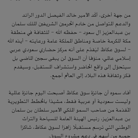
من جهة أخرى، أكّد الأمير خالد الفيصل الدور الرائد
والدعم المتواصل من خادم الحرمين الشريفين الملك سلمان
بن عبدالعزيز آل سعود - حفظه الله - للثقافة في منطقة
مكة المكرمة خاصة ومناطق المملكة عامة ورعايته - أيدّه الله
- لسوق عكاظ ليُقدَّم على أنه مركز حضاري سعودي عربي
إسلامي عالمي، منوّهًا أن السوق لن يبقى سجين الماضي بل
سيتحوّل إلى واقع الحاضر واستشراف المستقبل، وسيقدم
فكرَ وثقافة هذه البلاد إلى العالم أجمع.
أفاد سموه أن جائزة سوق عكاظ أصبحت اليوم جائزة عالمية
وليست سعودية أو عربية فقط، مشيدًا بالخطط التطويرية
المُقدّمة من صاحب السمو الملكي الأمير سلطان بن سلمان
بن عبدالعزيز، رئيس الهيئة العامة للسياحة والتراث
الوطني التي ترسم مستقبلًا زاهرًا لسوق عكاظ، شاكرًا
جميع من أسهم في دعم مشروع السوق.