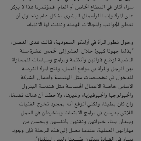
سواء أكان في القطاع الخاص أم العام. فمؤتمرنا هذا لا يركز
على المرأة وإنما الرأسمال البشري بشكل عام ونحاول أن
نغطي الجوانب والمجالات المهملة ونلفت لها الانتباه.
وحول تطور المرأة في أرامكو السعودية، قالت هدى الغصن:
"بذلنا جهودًا كبيرة خلال العشر إلى الخمس عشرة سنة
الماضية لوضع قوانين وأنظمة وبرامج وسياسات للمساواة
بين الرجل والمرأة في مواقع العمل، ولمنح المرأة الفرصة
للدخول في تخصصات مثل الهندسة وأعمال الشركة
الأساس خاصة الأعمال الحساسة مثل هندسة البترول
والجيولوجيا والجيوفيزياء وغيرها، ولاحظنا أن هناك تقدمًا،
وإن كان بطيئًا، ولكني أتوقع أنه بمجرد تخرج الفتيات
اللاتي يدرسن في برامج الابتعاث وينخرطن في العمل
ويبدأن ببناء خبراتهن وثقتهن بأنفسهن ويحسن من
مهاراتهن العملية، عندما نصل إلى هذه المرحلة فإن وجود
نساء في القيادة سيكون طبيعيًا وليس استثناءً".