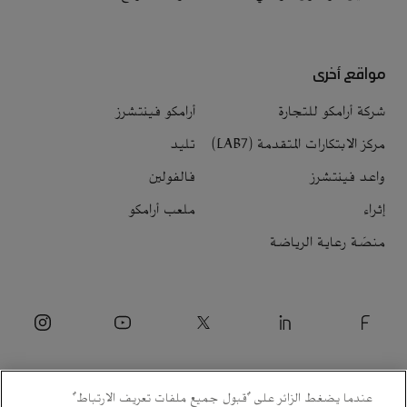
مواقع أخرى
شركة أرامكو للتجارة
أرامكو فينتشرز
مركز الابتكارات المتقدمة (LAB7)
تليد
واعد فينتشرز
فالفولين
إثراء
ملعب أرامكو
منصّة رعاية الرياضة
عندما يضغط الزائر على "قبول جميع ملفات تعريف الارتباط"