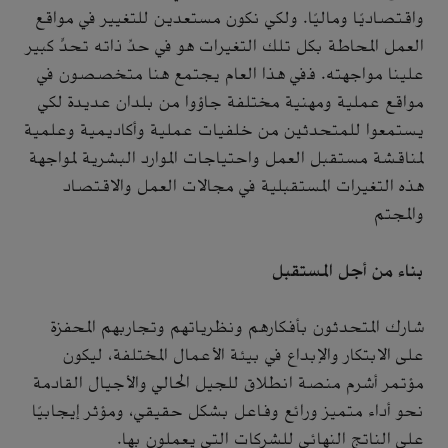
واقتصاديًا وماليًا. ولكي نكون مستعدين للتغيير في مواقع
العمل المحاطة بكل تلك التغيرات هو في حدِّ ذاته تحدٍّ كبير
علينا مواجهته. ففي هذا العام يجتمع هنا متخصصون في
مواقع عملية ومهنية مختلفة جاؤوا من بلدان عديدة لكي
يستمعوا للمتحدثين من خلفيات عملية وأكاديمية وعلمية
لمناقشة مستقبل العمل واحتياجات الموارد البشرية لمواجهة
هذه التغيرات المستقبلية في مجالات العمل والاقتصاد
والمجتم
بناء من أجل المستقبل
شارك المتحدثون بأفكارهم ونظرياتهم وتجاربهم المحفزة
على الابتكار والإبداع في بيئة الأعمال المختلفة، ليكون
مؤتمر أشرم منصة انطلاق للجيل الحالي والأجيال القادمة
نحو أداء متميز ورائع وفاعل بشكل حقيقي، ومؤثر إيجابيًا
على الناتج النهائي للشركات التي يعملون بها.