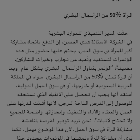
ا
لمرأة %50 من الرأسمال البشري
حثّت المدير التنفيذي للموارد البشرية
في الشركة الأستاذة هدى الغصن، إن الدفع باتجاه مشاركة
أكبر للمرأة في سوق العمل، يحتم عليها حضور مثل هذه
المؤتمرات لتستفيد وتُفيد من تجارب وخبرات المشاركين.
مضيفةً: "المؤتمر يتناول الرأسمال البشري بشكل عام، وبما
أن المرأة تمثل %50 من الرأسمال البشري، سواء في المملكة
العربية السعودية أو خارجها، أو في سوق العمل الدولية،
أعتقد أنها يجب أن تحصل على الانتباه الذي تستحقه
للوصول إلى الفرص المتاحة للرجل، لأنها أثبتت قدرتها على
العمل والعطاء والأداء والتنفيذ، وإنجازاتها واضحة للجميع
ولا تحتاج لإثبات". نحن نريد توفير الفرصة لمناقشة
مشاركة المرأة في سوق العمل، لأن هذا الموضوع مهمل، فكما
ترى أن مشاركة المرأة وتمثيلها في المؤتمرات محدود جدًا