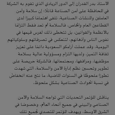
الأستاذ بدر القدران إلى الدور الريادي الذي تقوم به الشركة
في المحافظة على أمن الصناعة قائلًا: إن سلامة وأمن
العاملين والمنشآت الصناعية، تلقى اهتمامًا كبيرًا لدى
القطاعين العام والخاص. فالسلامة لم تعد فقط التزامًا
بالأنظمة والقوانين، بل تتخطى ذلك لغرس قيمها في
نفوس الناس وأذهانهم، لتنعكس في تصرفاتهم وسلوكياتهم
اليومية. وقد عملت أرامكو السعودية دائمًا على تعزيز
ثقافة التميز، ولديها التزام ومسؤولية عالية بسلامة
موظفيها، ومرافقها، ومجتمعاتها. فالشركة حريصة على
تطوير وتحسين نظم إدارة الأمن والسلامة، التي شهدت
تطورًا ملحوظًا في السنوات الماضية، ما نتج عنه انخفاضٌ
في نسبة الحوادث الصناعية بشكلٍ ملحوظ.
يناقش المؤتمر التحديات التي تواجه السلامة والأمن
الصناعي والبيئي في جميع أنحاء العالم، وخصوصًا في
الشرق الأوسط. ويهدف المؤتمر للتصدي لجميع تلك