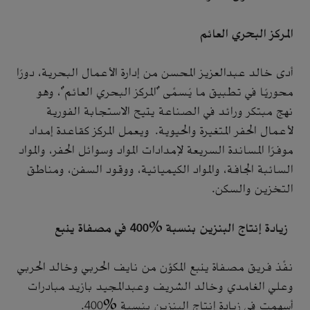
المركز البحري العائم
أدى خالد عبدالعزيز المحسن من إدارة الأعمال البحرية، دورًا
محوريًا في تطبيق ما يُسمَّى "المركز البحري العائم"، وهو
نهج مبتكر ورائد في الصناعة يتيح الاستجابة الفورية
لأعمال الحفر المتغيرة والحيوية. ويعمل المركز كقاعدة إمداد
موفرًا المساندة السريعة لإمدادات المواد وسوائل الحفر، والمواد
السائبة الجافة، والمواد الكيميائية، ووقود السفن، ومناطق
التخزين والسكن.
زيادة إنتاج البنزين بنسبة %400 في مصفاة ينبع
نفَّذ فريق مصفاة ينبع المكوَّن من نايف الحربي وخالد الحربي
وعلي الغامدي وخالد الشريف وعبدالمجيد بازيد مبادرات
أسهمت في زيادة إنتاج البنزين بنسبة %400.