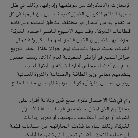
الإنجازات والابتكارات من موظفيها وإداراتها، وذلك في ظل
سعيها الدائم لتكريس التميّز كقيمة أساس من قيمها في كل
ما تقوم به من أعمال في مختلف مناطق المملكة وفي كافة
قطاعات الشركة. وقد شهد الأسبوع الماضي احتفاء الشركة
بموظفيها المتميزين الذين قدّموا إسهامات كبيرة لأعمال
الشركة، حيث كُرّموا وقُدمت لهم الجوائز خلال حفل توزيع
جوائز التميز في أرامكو السعودية لعام 2017، وسط حضور
رفيع من أعضاء مجلس إدارة الشركة وإدارتها العليا،
يتقدمهم معالي وزير الطاقة والصناعة والثروة المعدنية
ورئيس مجلس إدارة أرامكو السعودية المهندس خالد الفالح.
وتم في هذا الاحتفال تكريم تسع فرق وثلاثة أفراد على
إنجازاتهم التي امتازت بتحقيق قيمة مضافة لأصول
الشركة أو توفير التكاليف وتجنبها، أو تعزيز إيرادات
الشركة، وذلك لقاء ما قدَّمته إنجازاتهم من إسهامات قيّمة
إلى عملية التحوُّل الاستراتيجي التي تشهدها أرامكو