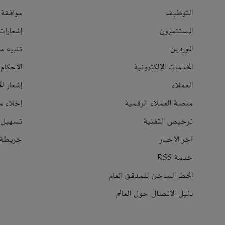
التوظيف
موافقة ا
المستثمرون
إشعارات
الموردين
تنبيه م
الخدمات الإلكترونية
الأحكام
العملاء
إشعار ا
منصة العملاء الرقمية
إخلاء م
ترخيص التقنية
تسهيل 
آخر الأخبار
خريطة ا
خدمة RSS
الخط الساخن للمدقق العام
دليل الاتصال حول العالم