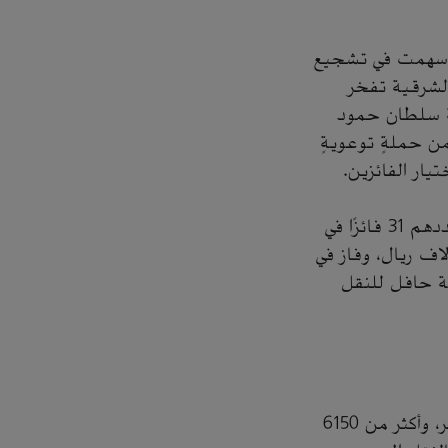
ي أسهمت في تشجيع
 الشرقية تفخر
دية سلطان حمود
من حملةٍ توعويةٍ
يار الفائزين.
وأوضح الزهراني أن المجلس اعتمد أسماء الفائزين بالجائزة في نسختها الثانية وعددهم 31 فائزًا في
ائق المثالي للرخص الخاصة والعمومية، التي بلغ مجموع جوائزها 405 آلاف ريال، وفاز في
كة حافل للنقل
تطرَّق الزهراني إلى أن الموقع الإلكتروني للجائزة شهد تصفح أكثر من 600 ألف زائر، وأكثر من 6150