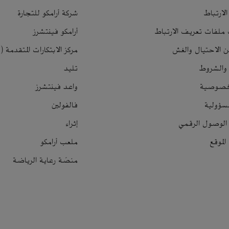
لارتباط
شركة أرامكو للتجارة
 ملفات تعريف الارتباط
أرامكو فينتشرز
ن الاحتيال والغش
مركز الابتكارات المتقدمة (LAB7)
 والشروط
تليد
لخصوصية
واعد فينتشرز
سؤولية
فالفولين
الوصول الرقمي
إثراء
لموقع
ملعب أرامكو
منصّة رعاية الرياضة