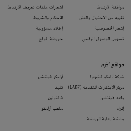
موافقة الارتباط
إشعارات ملفات تعريف الارتباط
تنبيه من الاحتيال والغش
الأحكام والشروط
إشعار الخصوصية
إخلاء مسؤولية
تسهيل الوصول الرقمي
خريطة الموقع
مواقع أخرى
شركة أرامكو للتجارة
أرامكو فينتشرز
مركز الابتكارات المتقدمة (LAB7)
تليد
واعد فينتشرز
فالفولين
إثراء
ملعب أرامكو
منصّة رعاية الرياضة