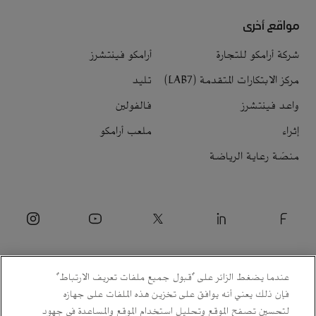
مواقع أخرى
شركة أرامكو للتجارة
أرامكو فينتشرز
مركز الابتكارات المتقدمة (LAB7)
تليد
واعد فينتشرز
فالفولين
إثراء
ملعب أرامكو
منصّة رعاية الرياضة
عندما يضغط الزائر على "قبول جميع ملفات تعريف الارتباط"
فإن ذلك يعني أنه يوافق على تخزين هذه الملفات على جهازه
لتحسين تصفح الموقع وتحليل استخدام الموقع والمساعدة في جهود