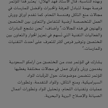
وبهذه المناسبة، قال الأستاذ فهد الهلال: "يعتبر هذا المؤتمر
فرصة مهمة لتبادل المعرفة والخبرات وأفضل الممارسات في
مجالات منع التآكل وهندسة اللحام. كما تقدم أوراق وورش
العمل المتخصصة أرضية للتفاعل والتعاون بين المختصين
والمهنيين في هذه المجالات." وأضاف: "نحن نشجع المبادرات
والفعاليات التقنية التي تُسهم في تعزيز الحوار والتعاون بين
المختصين وتوفير فرص أكثر للتعرف على أحدث التقنيات
والممارسات."
يشارك في المؤتمر عدد من المختصين من أرامكو السعودية
يقدمون ورش وأوراق عمل في مجالات مختلفة يغطيها
المؤتمر تتضمن موضوعات حول المُركّبات المواد
السيراميكية، ومنع التآكل، والمواد المتقدمة، وتطورات
عمليات وتقنيات اللحام، وتحليل المواد وتطورات أعمال
الصيانة والإصلاح البرية والبحرية.