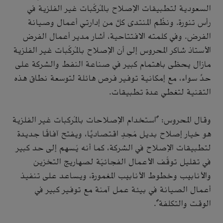
السعودية لتطبيقات الإصلاح بالمُركّبات غير الفلزية في
رأس تنورة. ونظَّم المنتدى كلٌّ من إدارتي أعمال وصيانة
الفرض. وفي كلمته الافتتاحية، أشار مدير أعمال الفرض
الأستاذ شاكر المحروس إلى أن الإصلاح بالمُركّبات غير الفلزية
مازال يحظى باهتمام كبير في صناعة النفط والشركة على
حدٍّ سواء، مع إمكانية توفير فرص هائلة لتوسعة نطاق هذه
التقنية لتغطي عدة تطبيقات.
وقال المحروس: "استخدام الإصلاحات بالمُركبات غير الفلزية
هو خيار إصلاح بديل مُجدٍ اقتصاديًّا، ويفتح آفاقًا جديدة
لتطبيقات الإصلاح في الشركة، كما أنه يُسهم إلى حد كبير
في تقليل توقّف الأعمال الفجائيّة لصهاريج التخزين
والأنابيب وخطوط الأنابيب المغمورة، ويساعد على تنفيذ
أعمال الصيانة في بيئة عمل آمنة مع توفير كبير في
الوقت والتكلفة".