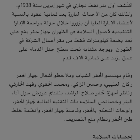
اكتُشف أول بئر نفط تجاري في شهر إبريل سنة 1938م.
ولذلك كان من الأحداث البارزة بعد ثمانية عقود بالنسبة
لأعضاء الإدارة العليا أن يزوروا خلال جولة مراجعة الإدارة
التنفيذية لأصول السلامة في الظهران جهاز حفر يقع على
بُعد بضعة كيلومترات فقط من مقر أعمال الشركة في
الظهران، ويوجد مثقابه تحت سطح حقل الدمام على
عمق يزيد على ثمانية آلاف قدم.
وقام مهندسو الحفر الشباب وملاحظو أشغال جهاز الحفر
راكان العتيبي، وحسين الزاكي، ومحمد الحقوي وفهد الحارثي،
وناظر أجهزة الحفر صلاح الراشد، بتقديم عروض حول أداء
البئر وخصائص السلامة ذات التقنية العالية لجهاز الحفر،
ولوحات التحكم بالحفر، وقاعدة جهاز الحفر، وأنظمة خلط
طين الحفر ونظام منع التصريف.
إحصاءات السلامة