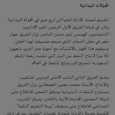
الجولات الميدانية
انقسم أعضاء الإدارة العليا إلى أربع فرق في الجولة الميدانية.
وكان في قيادة الفريق الأول الرئيس، كبير الإداريين
التنفيذيين، المهندس أمين حسن الناصر. وزار الفريق جهاز
حفر في حقل الدمام، الذي صُمم خصيصًا لهذا الحقل،
وسيقوم هذا الجهاز بالاشتراك مع أجهزة حفر أخرى بتجهيز
42 بئرًا لإنتاج النفط من البئر التي دشَّنت رحلة أرامكو
السعودية لتصبح أكبر منتج للنفط في العالم.
وضمَّ الفريق الثاني النائب الأعلى للرئيس للتنقيب
والإنتاج، الأستاذ محمد يحيى القحطاني، وزار الفريق
مستودع المنتجات البترولية ومرفق الشحن للاطلاع على
شبكة التحميل الجديدة الآلية بالكامل، ومركز التدريب
الصناعي للاطلاع على صفوف "بيئة التعليم الذكية"
المُشيدة حديثًا والمزوَّدة بأحدث تقنيات التعليم، بما في ذلك