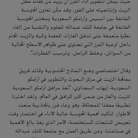
حيث يُمكن لتطوير أداء الفرز أن يزيد من كفاءة حقل
الزيت وإنتاجيته على الفور. وقد مكَّن تعاون الحوسبة
الفائقة بين أنسيس وأرامكو السعودية ومختبر الحوسبة
الفائقة في جامعة الملك عبدالله للعلوم والتقنية من إلقاء
نظرة متعمقة على تدفق الغازات المعقدة والمياه والزيت الخام
داخل أوعية الفرز التي تحتوي على ظواهر الأسطح الخالية
من السوائل، وخلط المراحل، وترسيب القطرات".
وقال اختصاصي وضع النماذج الحاسوبية وقائد فريق
معالجة الزيت في مركز البحوث والتطوير في أرامكو
السعودية، إيهاب السعداوي: "تُعَدُّ مرافق أرامكو السعودية
للزيت والغاز من ضمن أكبر المرافق في العالم. ولقد اخترنا
تطبيقًا معقدًا للمحاكاة، وهو وعاء فرز بالجاذبية متعدّد
الأطوار، لتأكيد أهمية الحوسبة عالية الأداء في اختصار وقت
تعويض المنتجات المستخلصة، الأمر الذي يُعَدُّ بالغ الأهمية
في صناعتنا. وعن طريق العمل مع جامعة الملك عبدالله