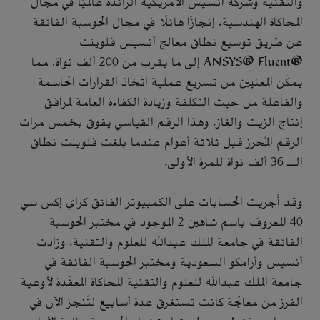
والتقنية وشركة أنسيس الأمريكية الرائدة عالميًا في مجال
المحاكاة الهندسية، إنجازًا هائلًا في مجال الحوسبة الفائقة
عن طريق توسيع نطاق معالج أنسيس فلوينت
®ANSYS® Fluent إلى ما يقرب من 200 ألف نواة، مما
يمكّن المعنيين من تسريع عملية اتخاذ القرارات الحاسمة
والفاعلة من حيث التكلفة وزيادة الكفاءة العامة لمرافق
إنتاج الزيت والغاز. وهذا الرقم القياسي يفوق بخمس مرات
الرقم المُحرز قبل ثلاثة أعوام عندما بلغت فلوينت نطاق
الـ 36 ألف نواة للمرة الأولى.
وقد أُجريت الحسابات على الكمبيوتر الفائق كراي إكس سي
40 المعروف باسم شاهين 2 الموجود في مختبر الحوسبة
الفائقة في جامعة الملك عبدالله للعلوم والتقنية. وزادت
أنسيس وأرامكو السعودية ومختبر الحوسبة الفائقة في
جامعة الملك عبدالله للعلوم والتقنية المحاكاة المعقّدة لأوعية
الفرز من معالجة كانت تستغرق عدة أسابيع لتُنجز الآن في