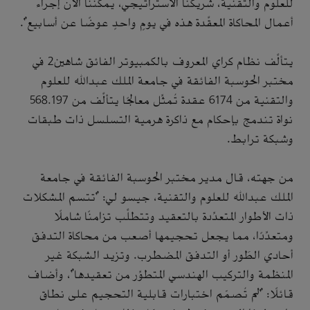
للعلوم والتقنية، شريكنا الاستراتيجي، يمكننا الآن إجراء
أعمال المحاكاة المعقَّدة هذه في يومٍ واحدٍ عوضًا عن أسابيع".
يتألَّف نظام كراي المعروف بالكمبيوتر الفائق شاهين2 في
مختبر الحوسبة الفائقة في جامعة الملك عبدالله للعلوم
والتقنية من 6174 عقدة تُمثِّل معالجًا يتألَّف من 568.197
نواة تندمج بإحكام مع ذاكرة هرمية التسلسل ذات طبقات
وشبكة ترابط.
من جهته، قال مدير مختبر الحوسبة الفائقة في جامعة
الملك عبدالله للعلوم والتقنية، جيسو لي: "تتسم المشكلات
ذات الأطوار المتعدِّدة بالتعقيد وتتطلَّب تزامنًا شاملًا
ومتعدِّدًا، مما يجعل تحجيمها أصعب من محاكاة التدفق
أحادي الطَور أو التدفق المضطرب. وتزيد الشبكة غير
المنظمة والتركيب الهندسي المتطوِّر من تعقيدها"، وأضاف
قائلًا: "لم تُصمّم اختبارات قابلية التحجيم على نطاق