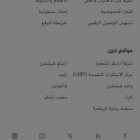
تنبيه من الاحتيال والغش
الأحكام والشروط
إشعار الخصوصية
إخلاء مسؤولية
تسهيل الوصول الرقمي
خريطة الموقع
مواقع أخرى
شركة أرامكو للتجارة
أرامكو فينتشرز
مركز الابتكارات المتقدمة (LAB7)
تليد
واعد فينتشرز
فالفولين
إثراء
ملعب أرامكو
منصّة رعاية الرياضة