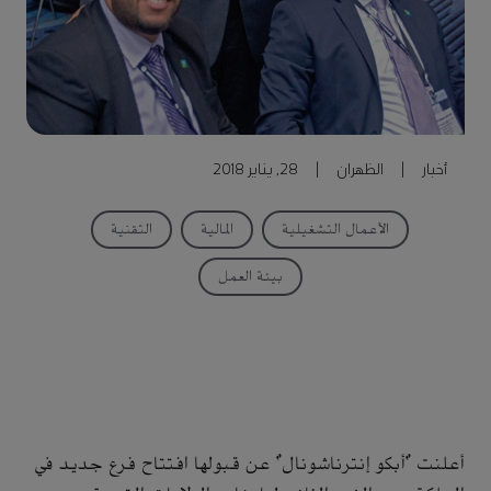
أخبار
|
الظهران
|
28, يناير 2018
الأعمال التشغيلية
المالية
التقنية
بيئة العمل
أعلنت "أبكو إنترناشونال" عن قبولها افتتاح فرع جديد في