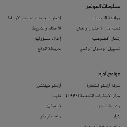
معلومات الموقع
موافقة الارتباط
إشعارات ملفات تعريف الارتباط
تنبيه من الاحتيال والغش
الأحكام والشروط
إشعار الخصوصية
إخلاء مسؤولية
تسهيل الوصول الرقمي
خريطة الموقع
مواقع أخرى
شركة أرامكو للتجارة
أرامكو فينتشرز
مركز الابتكارات المتقدمة (LAB7)
تليد
واعد فينتشرز
فالفولين
إثراء
ملعب أرامكو
منصّة رعاية الرياضة