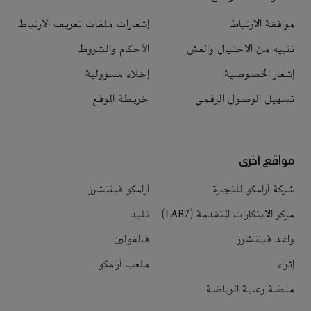
موافقة الارتباط
إشعارات ملفات تعريف الارتباط
تنبيه من الاحتيال والغش
الأحكام والشروط
إشعار الخصوصية
إخلاء مسؤولية
تسهيل الوصول الرقمي
خريطة الموقع
مواقع أخرى
شركة أرامكو للتجارة
أرامكو فينتشرز
مركز الابتكارات المتقدمة (LAB7)
تليد
واعد فينتشرز
فالفولين
إثراء
ملعب أرامكو
منصّة رعاية الرياضة