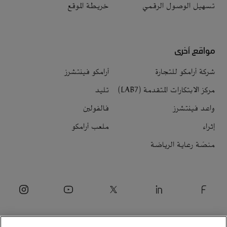
تسهيل الوصول الرقمي
خريطة الموقع
مواقع أخرى
شركة أرامكو للتجارة
أرامكو فينتشرز
مركز الابتكارات المتقدمة (LAB7)
تليد
واعد فينتشرز
فالفولين
إثراء
ملعب أرامكو
منصّة رعاية الرياضة