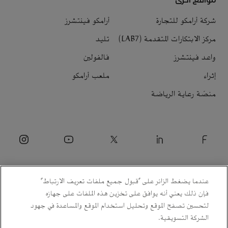
شركة أرامكو للتجارة
أرامكو فينتشرز
مركز الابتكارات المتقدمة (LAB7)
تليد
واعد فينتشرز
فالفولين
إثراء
ملعب أرامكو
منصّة رعاية الرياضة
عندما يضغط الزائر على "قبول جميع ملفات تعريف الارتباط"
فإن ذلك يعني أنه يوافق على تخزين هذه الملفات على جهازه
لتحسين تصفح الموقع وتحليل استخدام الموقع والمساعدة في جهود
الشركة التسويقية.