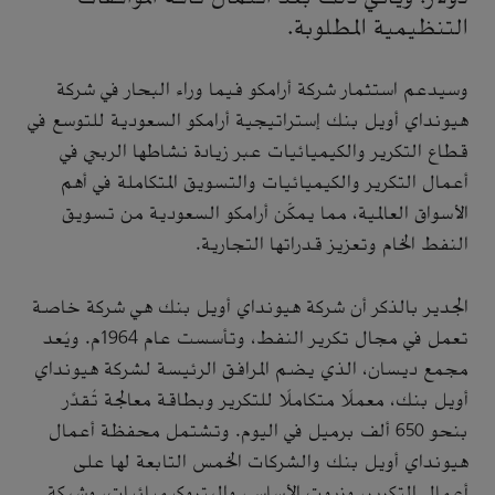
التنظيمية المطلوبة.
وسيدعم استثمار شركة أرامكو فيما وراء البحار في شركة
هيونداي أويل بنك إستراتيجية أرامكو السعودية للتوسع في
قطاع التكرير والكيميائيات عبر زيادة نشاطها الربحي في
أعمال التكرير والكيميائيات والتسويق المتكاملة في أهم
الأسواق العالمية، مما يمكّن أرامكو السعودية من تسويق
النفط الخام وتعزيز قدراتها التجارية.
الجدير بالذكر أن شركة هيونداي أويل بنك هي شركة خاصة
تعمل في مجال تكرير النفط، وتأسست عام 1964م. ويُعد
مجمع ديسان، الذي يضم المرافق الرئيسة لشركة هيونداي
أويل بنك، معملًا متكاملًا للتكرير وبطاقة معالجة تُقدَّر
بنحو 650 ألف برميل في اليوم. وتشتمل محفظة أعمال
هيونداي أويل بنك والشركات الخمس التابعة لها على
أعمال التكرير، وزيوت الأساس، والبتروكيميائيات، وشبكة