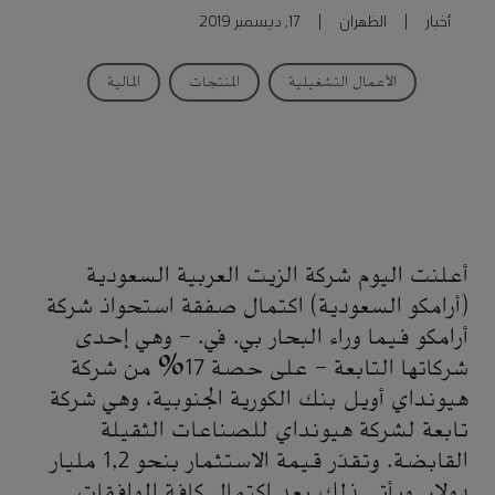
أخبار
|
الظهران
|
17, ديسمبر 2019
الأعمال التشغيلية
المنتجات
المالية
أعلنت اليوم شركة الزيت العربية السعودية
(أرامكو السعودية) اكتمال صفقة استحواذ شركة
أرامكو فيما وراء البحار بي. في. – وهي إحدى
شركاتها التابعة – على حصة 17% من شركة
هيونداي أويل بنك الكورية الجنوبية، وهي شركة
تابعة لشركة هيونداي للصناعات الثقيلة
القابضة. وتقدّر قيمة الاستثمار بنحو 1,2 مليار
دولار. ويأتي ذلك بعد اكتمال كافة الموافقات