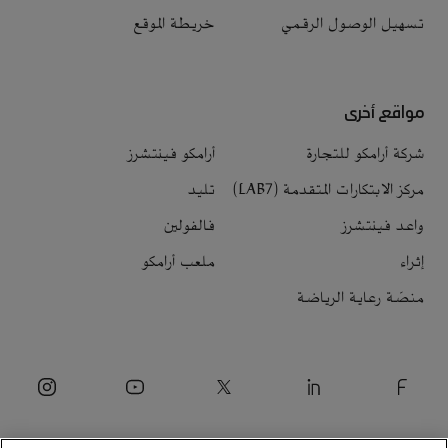
تسهيل الوصول الرقمي
خريطة الموقع
مواقع أخرى
شركة أرامكو للتجارة
أرامكو فينتشرز
مركز الابتكارات المتقدمة (LAB7)
تليد
واعد فينتشرز
فالفولين
إثراء
ملعب أرامكو
منصّة رعاية الرياضة