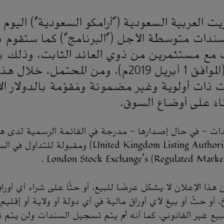
يت العربية السعودية ("أرامكو السعودية") اليوم
سندات متوسطة الأجل ("البرنامج") كما ستقوم 
رجب 1440هـ (الموافق 1 أبريل 2019م). ومن المحتمل،
ذات أولوية وغير مضمونة ومُقوَّمة بالدولار ال
اءً على أوضاع السوق.
ت – في حال إصدارها – مدرجة في القائمة الرسمية لدى هيئ
بالمملكة المتحدة (United Kingdom Listing Authority) ومقبولة ل
ن هذا الإعلان لا يشكل عرضًا للبيع، أو حثًّا على شراء أي أوراق
أو حثٌّ أو بيعٌ لأي أوراق مالية في أي دولة أو ولاية أو إقلي
البيع غير القانوني. كما أنه لم يتم تسجيل السندات ولن يتم ت