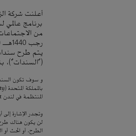
أعلنت شركة الز
برنامج عالمي ل
يتم طرح سندات 
("السندات")، بن
و سوف تكون السندا
المنتظمة في لندن London Stock Exchange’s (Regulated Market .
وتجدر الإشارة إلى أ
لن يكون هناك طرحٌ، 
الطرح، أو الحث أو 