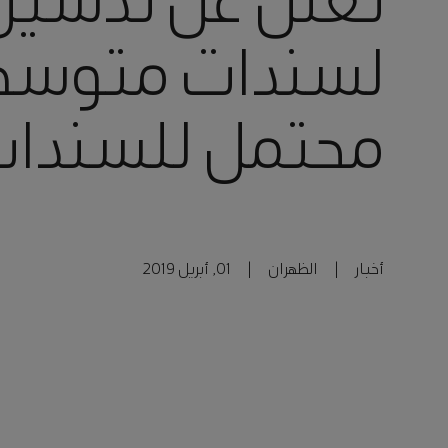
تعلن عن تدشين 
لسندات متوسطة 
محتمل للسندا
أخبار
|
الظهران
|
01, أبريل 2019