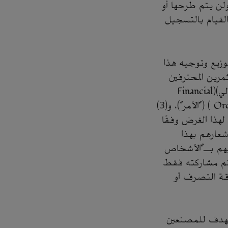
Securities Act of 1933)، وتعديلاته، ولن يتم طرحها أو
الأمريكية أو إلى أشخاص أمريكيين (US Persons) دون القيام بالتسجيل
توزيع وتوجيه هذا
أشخاص من فئة المستثمرين المحترفين
وفقًا للفقرة (5) من المادة 19 من نظام الأسواق والخدمات المالية 2000 (الترويج المالي)(Financial
Services and Markets Act 2000 (Financial Promotion)) الأمر2005 (Order 2005 ) ("الأمر")، و(3)
لهذا الغرض وفقًا
ح نظاميًا إشعارهم بهذا
 الإعلان (جميع الأشخاص في (1) إلى (4) يشار إليهم بـ"الأشخاص
تم مشاركته فقط
ة التصرف أو
ECPs) فقط – السوق المستهدف للمصنعين