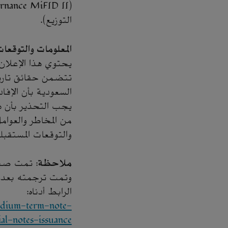
التوزيع).
المعلومات والتوقعات
يحتوي هذا الإعلان 
تتضمن حقائق تاريخ
السعودية بأن الإفا
يجب التحذير بأن ه
من المخاطر والعوام
والتوقعات المستقبلي
ملاحظة
: تمت صياغ
وتمت ترجمته بعد ذ
الرابط أدناه:
edium-term-note-
al-notes-issuance