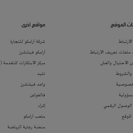
ت الموقع
مواقع أخرى
لارتباط
شركة أرامكو للتجارة
 ملفات تعريف الارتباط
أرامكو فينتشرز
ن الاحتيال والغش
مركز الابتكارات المتقدمة (LAB7)
 والشروط
تليد
لخصوصية
واعد فينتشرز
سؤولية
فالفولين
الوصول الرقمي
إثراء
لموقع
ملعب أرامكو
منصّة رعاية الرياضة