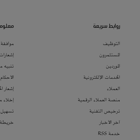
روابط سريعة
معلوما
التوظيف
موافقة ا
المستثمرون
إشعارات
الموردين
تنبيه م
الخدمات الإلكترونية
الأحكام
العملاء
إشعار ا
منصة العملاء الرقمية
إخلاء م
ترخيص التقنية
تسهيل 
آخر الأخبار
خريطة ا
خدمة RSS