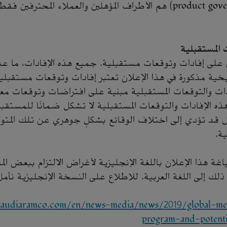
(product governance MiFID II) هم الأطراف المؤهلين والعملاء المحت
 المستقبلية
على إفادات وتوقعات مستقبلية. جميع هذه الإفادات، ما عدا 
ية مذكورة في هذا الإعلان تعتبر إفادات وتوقعات مستقبلية
دات والتوقعات المستقبلية مبنية على افتراضات وتوقعات مع
ذه الإفادات والتوقعات المستقبلية لا تشكل ضمانًا للمستق
ل قد تؤدي إلى اختلاف الوقائع بشكلٍ جوهري عن تلك المتوق
ة.
ة هذا الإعلان باللغة الإنجليزية لأغراض الالتزام ببعض المت
لك إلى اللغة العربية. للاطلاع على النسخة الإنجليزية نأ
saudiaramco.com/en/news-media/news/2019/global-m
program-and-potenti