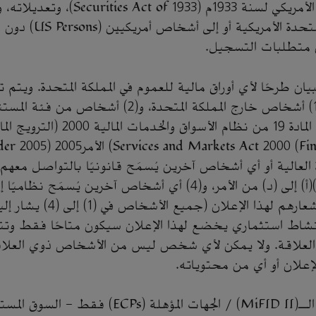
نظام الأوراق المالية الأمريكي لسنة 1933م (
بيعها في الولايات المتحدة 
ن متطلبات التسجيل.
لبيان طرحًا لأي أوراق مالية للعموم في المملكة المتحدة. ويتم 
الإعلان فقط إلى (1) أشخاص خارج المملكة المتحدة، و(2) 
 العالية أو أي أشخاص آخرين يُسمَح قانونيًا بالتواصل معهم 
للمادة 49 الفقرة (2)(أ) إلى (د) من الأمر، و(4) أي أشخاص آخرين يُسمَ
الإعلان أو الإيعاز بإشعارهم لهذا
 نشاط استثماري يخضع لهذا الإعلان سيكون متاحًا فقط وت
لعلاقة. ولا يمكن لأي شخص ليس من الأشخاص ذوي العلاق
لإعلان أو أي من محتوياته.
المحترفون بموجب الـ(MiFID II) / الجهات المؤهلة (