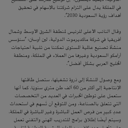
في المملكة يدل على التزام شركتنا بالإسهام في تحقيق
أهداف رؤية السعودية 2030".
وقال النائب الأعلى للرئيس لمنطقة الشرق الأوسط وشمال
أفريقيا في شركة ماكديرموت الدولية، لين أوستن: "سنؤسس
منشأة تصنيع عالمية المستوى تمكننا من تلبية احتياجات
أرامكو السعودية وغيرها من العملاء في المملكة، ومنطقة
الخليج العربي بشكلٍ أفضل".
ومع وصول المنشأة إلى ذروة تشغيلها، ستصل طاقتها
الإنتاجية إلى أكثر من 60 ألف طن متري سنويًا. كما أنها
ستعمل على توطين الخبرات في العديد من التخصصات
التي تتعلق بالصناعة، ومن المتوقع أن تُسهم في استحداث
عددٍ كبيرٍ من فرص العمل المباشرة وغير المباشرة في المملكة.
وسيتم أيضًا إطلاق برامج للتدريب المهني والتقني تعمل
على تأهيل عددٍ كافٍ من الموارد البشرية الوطنية لتلبية