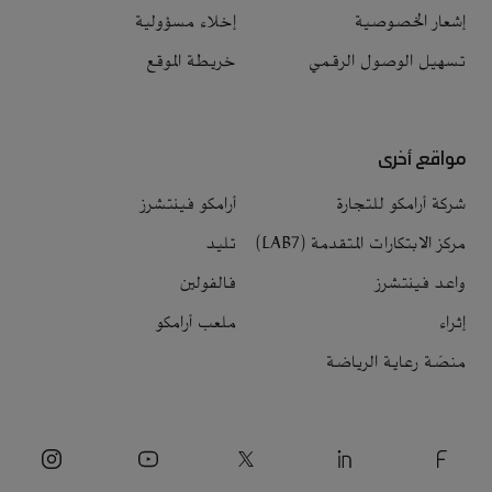
إشعار الخصوصية
إخلاء مسؤولية
تسهيل الوصول الرقمي
خريطة الموقع
مواقع أخرى
شركة أرامكو للتجارة
أرامكو فينتشرز
مركز الابتكارات المتقدمة (LAB7)
تليد
واعد فينتشرز
فالفولين
إثراء
ملعب أرامكو
منصّة رعاية الرياضة