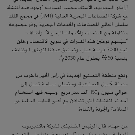
أرامكو السعودية، الأستاذ محمد العساف: "وجود هذه المنشأة
مع شركة الصناعات البحرية العالمية (IMI) في مجمع الملك
سلمان العالمي للصناعات والخدمات البحرية يوفر مجموعة
متكاملة من المنتجات والخدمات البحرية". وأضاف:
"سيُسهم توطين هذه القدرات في تنويع الاقتصاد وخلق
نحو 7000 فرصة عمل، وتحقيق هدفنا لتوطين الوظائف
بنسبة 60% بحلول عام 2030م".
وتقع منطقة التصنيع الجديدة في رأس الخير بالقرب من
مدينة الجبيل الصناعية، وستغطي مساحة تصل إلى
حوالي مليون و150 ألف متر مربع، وسيتم فيها استخدام
أحدث التقنيات التي تتوافق مع أعلى المعايير العالمية في
السلامة والجودة والكفاءة.
من جهته، قال الرئيس التنفيذي لشركة ماكديرموت
الدولية، ديفيد ديكسون: "إن توسيع قدرتنا على التصنيع