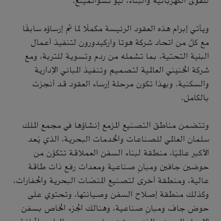
للقوى الكهربائية والبناء، ليو تشوانمينغ.
ويأتي إبرام هذه العقود الرئيسة مكملًا لما تم إرساؤه سابقًا
مع كلٍّ من اتحاد شركة هوتا واركيدورون لتنفيذ أعمال
البنية التحتية، بما تشمله من ردم وتسوية للتربة، ومع
شركة الخنيني العالمية لتصميم وتنفيذ المباني الإدارية
والسكنية. وبهذا تكون مرحلة إرساء العقود قد أنجزت
بالكامل.
وتتضمن مناطق التصنيع المزمع إنشاؤها في مجمع الملك
سلمان العالمي للصناعات والخدمات البحرية، الذي يُعد
الأكبر عالميًا، منطقة لبناء السفن العملاقة تتكوَّن من
حوضين جافين ومبانٍ صناعية ومعدات رفع ذات طاقة
عالية، ومنطقة أخرى لتصنيع المنصّات البحرية والحفارات،
وكذلك منطقة إصلاح السفن وصيانتها، وتحتوي على
حوض جاف ومبانٍ صناعية، وهنالك الجزء الخاص بسفن