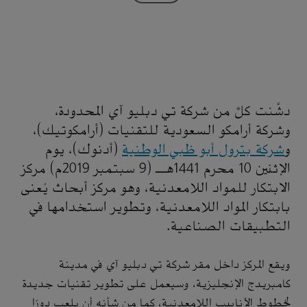
دشَّنت كلٌّ من شركة تي دبليو آي المحدودة،
وشركة أرامكو السعودية للتقنيات (أرامكوتيك)،
و
شركة بترول أبو ظبي الوطنية
(أدنوك)، يوم
الإثنين 10 محرم ١٤٤١هـ (9 سبتمبر 2019م) مركز
الابتكار للمواد اللامعدنية، وهو مركز أبحاث يُعنى
بابتكار المواد اللامعدنية، وتطوير استخدامها في
التطبيقات الصناعية.
ويقع المركز داخل مقر شركة تي دبليو آي في مدينة
كامبريدج الإنجليزية، وسيعمل على تطوير تقنيات جديدة
لخطوط الأنابيب اللامعدنية، كما من شأنه أن يلعب دورًا