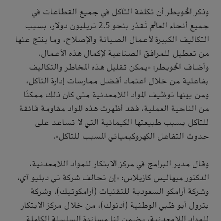
وذكر الخويطر أن تكلفة التآكل في جميع القطاعات في
جميع أنحاء العالم تُقدَّر بنحو 2.5 تريليون دولار، بسبب
التكاليف الكبيرة لأعمال الصيانة والإصلاح، وما ينتج عنها
من تعطيل للمرافق الصناعية لإكمال هذه الأعمال.
وأضاف الخويطر: «يمكن تقليل هذه المخاطر والتكاليف
بفاعلية من خلال اعتماد أفضل ممارسات إدارة التآكل،
ومن بينها توظيف المواد اللامعدنية متى كان ذلك ممكنًا
من الناحية العملية، فقد أظهرت هذه المواد مقاومة فائقة
للتآكل بسبب طبيعتها الكيمائية التي لا تساعد على
حدوث التفاعل الكهروكيميائي المسبب للتآكل».
وقال مدير البرامج في مركز الابتكار للمواد اللامعدنية،
الدكتور ميهاليس كازيلاس: «إن تحالف شركة تي دبليو آي،
وشركة أرامكو السعودية للتقنيات (أرامكوتيك)، وشركة
بترول أبو ظبي الوطنية (أدنوك)، من خلال مركز الابتكار
للمواد اللامعدنية، يضمن لنا مساندة السلسلة الكاملة