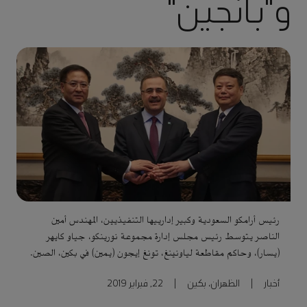
و"بانجين"
رئيس أرامكو السعودية وكبير إدارييها التنفيذيين، المهندس أمين
الناصر يتوسط رئيس مجلس إدارة مجموعة نورينكو، جياو كايهر
(يسار)، وحاكم مقاطعة لياونينغ، تونغ إيجون (يمين) في بكين، الصين.
أخبار
|
الظهران، بكين
|
22, فبراير 2019