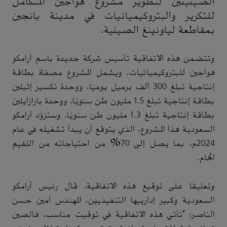
الصينيتين لتطوير مشروع هواجين المتكامل
للتكرير والبتروكيميائيات في مدينة بانجين
بمقاطعة لياونينغ الصينية.
وتتضمن هذه الاتفاقية تأسيس شركة جديدة باسم أرامكو
هواجين للبتروكيميائيات، ويشمل المشروع مصفاة بطاقة
إنتاجية تبلغ 300 ألف برميل يوميًا، ووحدة تكسير إثيلين
بطاقة إنتاجية تبلغ 1.5 مليون طن سنويًا، ووحدة بارازايلين
بطاقة إنتاجية تبلغ 1.3 مليون طن سنويًا. وستزوّد أرامكو
السعودية هذا المشروع، الذي يتوقع أن يبدأ تشغيله في عام
2024م، بما يصل إلى 70% من احتياجاته من اللقيم
الخام.
وتعليقًا على توقيع هذه الاتفاقية، قال رئيس أرامكو
السعودية وكبير إدارييها التنفيذيين، المهندس أمين حسن
الناصر: "تأتي هذه الاتفاقية في توقيت مناسب، فالصين