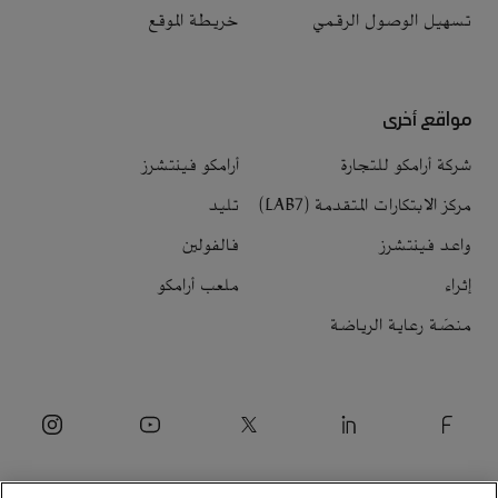
تسهيل الوصول الرقمي
خريطة الموقع
مواقع أخرى
شركة أرامكو للتجارة
أرامكو فينتشرز
مركز الابتكارات المتقدمة (LAB7)
تليد
واعد فينتشرز
فالفولين
إثراء
ملعب أرامكو
منصّة رعاية الرياضة