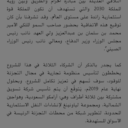
التلاقي العديدة بين مبادرة الحزام والطريق وبين رؤية
المملكة 2030 والتي تستهدف أن تكون المملكة قوة
استثمارية رائدة على مستوى العالم. وقد تشرفنا بأن كان
توقيع هذه الاتفاقية بحضور صاحب السمو الملكي الأمير
محمد بن سلمان بن عبدالعزيز ولي العهد نائب رئيس
مجلس الوزراء وزير الدفاع، ومعالي نائب رئيس الوزراء
الصيني".
كما يجدر بالذكر أن الشركاء الثلاثة في هذا المشروع
يخططون لتأسيس منظومة تجارية في مجال التجزئة
للوقود، سوف تُسهم في تعزيز تكامل المشروع
.
وبحلول
نهاية عام 2019م، يُتوقَّع أن يتم تأسيس شركة تسويق
مشتركة بين ثلاثة أطراف وهي: أرامكو السعودية، وهواجين
الشمالية، ومجموعة لياونينغ لإنشاءات النقل الاستثمارية
المحدودة، لتطوير شبكة من محطات التجزئة الرئيسة في
الأسواق المستهدفة.