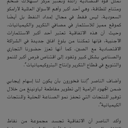
تمثل قوة اقتصادية رائدة وتعتبر مركز استهلاك ضخم
ومتنامٍ للطاقة، وهي أحد أكبر وأهم الأسواق العالمية لأرامكو
السعودية، ليس فقط في مجال إمداد النفط بل أيضًا
كموقع مميز للاستثمار في مصافي التكرير والكيميائيات.
وحيث أن هذه الاتفاقية تعتبر أحد أكبر الاستثمارات
الأجنبية، فإنها تمكننا من بلوغ آفاق جديدة في الشراكة
الاقتصادية مع الصين، كما أنها تعزز حضورنا التجاري
والصناعي بشكل كبير وتقود إلى اقتناص فرصٍ أكبر للنمو
والتنويع في قطاع التكرير وإنتاج البتروكيميائيات
."
وأضاف الناصر "إننا فخورون بأن يكون لنا إسهام إيجابي
ضمن الجهود الرامية إلى تطوير مقاطعة لياونينغ من خلال
توفير المنتجات التي تحفز نمو الصناعة المحلية والمنتجات
الكيميائية".
وأكد الناصر أن الاتفاقية تجسد مجموعة من نقاط