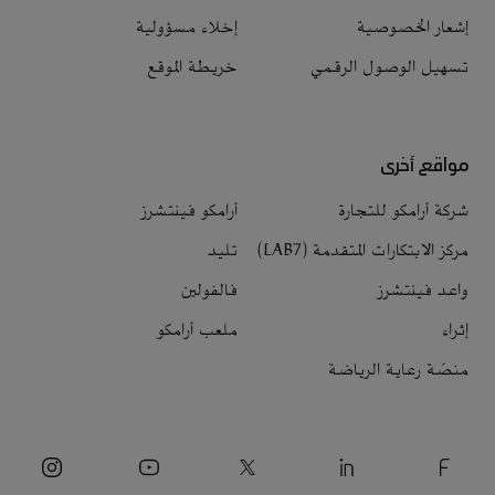
إشعار الخصوصية
إخلاء مسؤولية
تسهيل الوصول الرقمي
خريطة الموقع
مواقع أخرى
شركة أرامكو للتجارة
أرامكو فينتشرز
مركز الابتكارات المتقدمة (LAB7)
تليد
واعد فينتشرز
فالفولين
إثراء
ملعب أرامكو
منصّة رعاية الرياضة