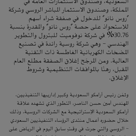
السعودية، وصندوق الاستثمارات العامة في
المملكة، وصندوق الاستثمار المباشر الروسي وشركة
"روس نانو" للدخول في صفقة شراء أسهم
للاستحواذ على حصة "روس نانو" والمقدرة بنسبة
30.76% في شركة نوفوميت للبترول والتطوير
الهندسي – وهي شركة روسية رائدة في تصنيع
المضخات الكهربائية الغاطسة ذات التقنية
العالية. ومن المرجّح إغلاق الصفقة مطلع العام
المقبل، رهنًا بالموافقات التنظيمية وشروط
الإغلاق.
وثمّن رئيس أرامكو السعودية وكبير إدارييها التنفيذيين،
المهندس أمين حسن الناصر، التطور الذي تشهده علاقة
أرامكو السعودية الإستراتيجية مع الشركات الروسية، وذلك
خلال حضوره أعمال منتدى الرؤساء التنفيذيين السعودي
- الروسي والتي جرت في وقتٍ سابقٍ اليوم في الرياض على