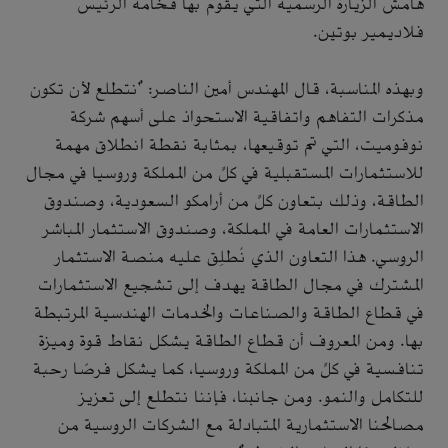
هامش الزيارة الرسمية التي يقوم بها فخامة الرئيس
فلاديمير بوتين.
وبهذه المناسبة، قال المهندس أمين الناصر: "نتطلع لأن تكون
مذكرات التفاهم واتفاقية الاستحواذ على أسهم شركة
نوفوميت، التي تم توقيعها، بمثابة نقطة انطلاق مهمة
للاستثمارات المستقبلية في كلٍّ من المملكة وروسيا في مجال
الطاقة، وذلك بتعاون كلٍّ من أرامكو السعودية، وصندوق
الاستثمارات العامة في المملكة، وصندوق الاستثمار المباشر
الروسي. هذا التعاون الذي نُطلِق عليه منصة الاستثمار
المشترك في مجال الطاقة يهدف إلى تشجيع الاستثمارات
في قطاع الطاقة والصناعات والخدمات الهندسية المرتبطة
بها. ومن المعروف أن قطاع الطاقة يشكل نقاط قوة وميزة
تنافسية في كلٍّ من المملكة وروسيا، كما يشكل فرصًا رحبة
للتكامل والنمو. ومن جانبنا، فإننا نتطلع إلى تعزيز
مصالحنا الاستثمارية المتبادلة مع الشركات الروسية من