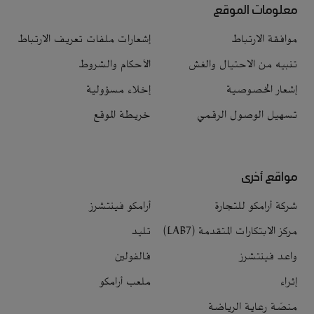
معلومات الموقع
موافقة الارتباط
إشعارات ملفات تعريف الارتباط
تنبيه من الاحتيال والغش
الأحكام والشروط
إشعار الخصوصية
إخلاء مسؤولية
تسهيل الوصول الرقمي
خريطة الموقع
مواقع أخرى
شركة أرامكو للتجارة
أرامكو فينتشرز
مركز الابتكارات المتقدمة (LAB7)
تليد
واعد فينتشرز
فالفولين
إثراء
ملعب أرامكو
منصّة رعاية الرياضة