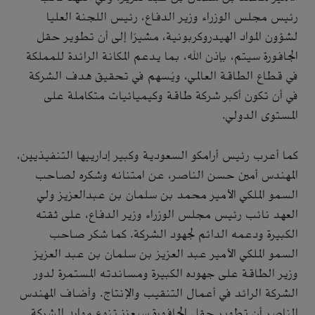
رئيس مجلس الوزراء وزير الدفاع، رئيس اللجنة العليا
لشؤون المواد الهيدروكربونية، مشيرًا إلى أن تطوير حقل
الجافورة سيتم، بإذن الله، بما يدعم المكانة الرائدة للمملكة
في قطاع الطاقة العالمي، ويُسهم في تحقيق هدف الشركة
في أن تكون أكبر شركة طاقة وكيميائيات متكاملة على
المستوى الدولي.
كما أعرب رئيس أرامكو السعودية وكبير إدارييها التنفيذيين،
المهندس أمين حسن الناصر، عن امتنانه وشكره لصاحب
السمو الملكي الأمير محمد بن سلمان بن عبدالعزيز ولي
العهد نائب رئيس مجلس الوزراء وزير الدفاع، على ثقته
الكبيرة ودعمه الدائم لجهود الشركة. كما شكر صاحب
السمو الملكي الأمير عبد العزيز بن سلمان بن عبد العزيز
وزير الطاقة على جهوده الكبيرة ومساندته المستمرة لدور
الشركة الرائد في أعمال التنقيب والإنتاج. وأضاف المهندس
الناصر أن تطوير حقل الجافورة سيعزز تنوع موارد الشركة