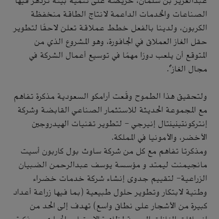
عبدالعزيز بن سلمان، حريصة على تنمية بيئة تزدهر فيها
الصناعات والخدمات الداعمة لانتاج الطاقة منخفظة
الكربون، ولدينا بالفعل خطط عملاقة تعلن لاحقًا لتطوير
حقل الغاز العملاق في الجافورة، وهو المشروع الذي من
المتوقع أن يلعب دورًا مهمًا في توسيع أعمال الشركة في
مجال الغاز".
ولتحقيق هذا الطموح وقّعت أرامكو السعودية مذكرة تفاهم
مع المجموعة الحديثة للاستثمار الصناعي القابضة وشركة
إنتركونتينينتال إنيرجي - لتطوير تقنيات الهيدروجين
الأخضر، والأمونيا في المملكة.
ومذكرتا تفاهم مع كل من شركة ساوث بول كاربون أسيت
مانجيمنت ليمتد و مؤسسة يوسف عبدالرحمن الضبيان
الزراعية- لتقييم جدوى إنشاء شركة خدمات خضراء
وطنية لابتكار وتطوير حلول طبيعية (بما فيها زراعة أعداد
كبيرة من الأشجار على نطاق واسع) تهدف إلى الحد من