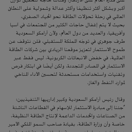
على قدرة العالم على الازدهار، وهناك حاجة لتحقيق توازن
أكبر وبشكل أكثر تنظيمًا وأكثر عدالة وشمولية على النطاق
العالمي في رحلة تحوّلات الطاقة نحو الحياد الصفري،
بحيث لا يتم إغفال حاجات الكثير من المجتمعات في آسيا
وأفريقيا، والعديد من دول العالم، ولأن أرامكو السعودية
طرف جوهري في توجّه المملكة المستقبلي، فلن نتوقف عن
طموح الاستثمار لتعزيز موقعنا الريادي بين شركات الطاقة
العالمية، في خفض الانبعاثات الكربونية، ليس فقط عبر
الاستثمار في المصادر المتجددة، ولكن أيضًا في ابتكار فرص
وتقنيات واستخدامات مستحدثة لتحسين الأداء المناخي
لموارد النفط والغاز.
وقال رئيس أرامكو السعودية وكبير إدارييها التنفيذيين:
"جئنا إلى مبادرة الاستثمار للإسهام في القطاعات الناشئة
من الصناعات والخدمات الداعمة لإنتاج الطاقة النظيفة،
خاصة وأن وزارة الطاقة، بقيادة صاحب السمو الملكي الأمير