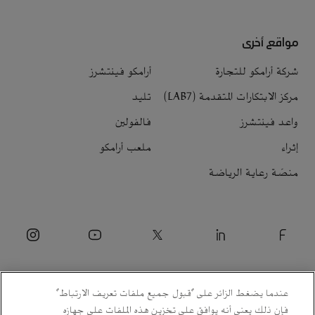
مواقع أخرى
شركة أرامكو للتجارة
أرامكو فينتشرز
مركز الابتكارات المتقدمة (LAB7)
تليد
واعد فينتشرز
فالفولين
إثراء
ملعب أرامكو
منصّة رعاية الرياضة
عندما يضغط الزائر على "قبول جميع ملفات تعريف الارتباط"
فإن ذلك يعني أنه يوافق على تخزين هذه الملفات على جهازه