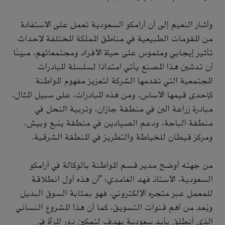
وأشار النعيم إلى أن أرامكو السعودية تعمل على الاستفادة
من المقومات الطبيعية في مناطق المملكة المختلفة لإحداث
تأثير إيجابي وملموس على حياة الأفراد ومجتمعاتهم، مبينًا
أن تدشين هذا المصنع يأتي امتدادًا لسلسلة المبادرات
المجتمعية التي تقدمها الشركة لتعزيز مفهوم المواطنة
كإحدى قيمها الأساس، ومن هذه المبادرات، على سبيل المثال،
مبادرة زراعة البن في منطقة جازان، وتربية النحل في
منطقة الباحة، ودعم الصيادين في منطقة ينبع وبيش،
ومركز قيطان للخياطة والتطريز في المنطقة الشرقية.
من جهته أوضح مدير قسم المواطنة بالوكالة في أرامكو
السعودية، الأستاذ فهد الغامدي: "أن هذه أول انطلاقة
للمعمل عبر متجره الإلكتروني، فهو بمثابة السوق البديل
ويُعد من أهم قنوات التسويق، كما أن هذا المشروع النسائي
الذي أنطلق بأيدٍ سعودية يهدف لتمكين دور المرأة في