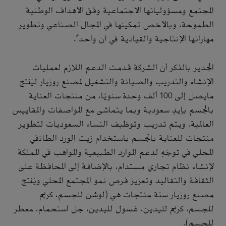
المجتمع ومسؤولياتها الاجتماعية وفق الأهداف الوطنية
الطموحة، وبالأخص تمكينها في المجال الصناعي وتطوير
مهاراتها الإنتاجية والقيادية في آن واحد".
الجدير بالذكر أن الشركة قدمت الدعم اللازم لعمليات
الإنشاء والتدريب والصيانة والتشغيل لمصنع روزيار ليُنتج
مايصل إلى 100 ألف وحدة سنويًا، من منتجات العناية
بالجسم بإيدٍ سعودية وبما يتماشى مع المواصفات والمقاييس
العالمية. ويتم تدريب وتوظيف النساء السعوديات لتطوير
منتجات للعناية بالجسم باستخدام زيت الورد الطائفي
المحلي في توجّهٍ لدعم الموارد الطبيعية والمواهب في المملكة
لإنشاء نظام تجاري مستدام، بالإضافة إلى المحافظة على
الثقافة والتقاليد وتعزيز فرص نمو المجتمع المحلي ويُنتج
مصنع روزيار ستة منتجات هي (لوشن للجسم، كريم
للجسم، كريم لليدين، غسول لليدين، جل استحمام، معطر
للجسم).