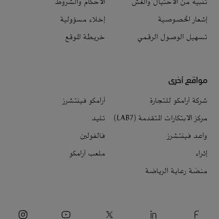
تنبيه من الاحتيال والغش
الأحكام والشروط
إشعار الخصوصية
إخلاء مسؤولية
تسهيل الوصول الرقمي
خريطة الموقع
مواقع أخرى
شركة أرامكو للتجارة
أرامكو فينتشرز
مركز الابتكارات المتقدمة (LAB7)
تليد
واعد فينتشرز
فالفولين
إثراء
ملعب أرامكو
منصّة رعاية الرياضة