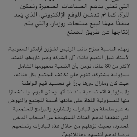
التي تعنى بدعم الصناعات الصغيرة وتمكين
المرأة. كما تم تدشين الموقع الإلكتروني، الذي يُعد
منفذًا مهمًا لبيع منتجات روزيار، والتي يتم
إنتاجها عن طريق المصنع.
وبهذه المناسبة صرّح نائب الرئيس لشؤون أرامكو السعودية،
الأستاذ نبيل النعيم قائلًا: "إن الشركة وعبر تاريخها الممتد
لأكثر من 80 عامًا، تؤمن بأن التنمية بمفهومها الشامل
مسؤولية مشتركة، تقوم على تكاتف المجتمع بكل فئاته،
حيث كان ومازال دورها بارزًا في تجسيد قيم المواطنة
والمسؤولية الاجتماعية منذ نشأتها وحتى اليوم، واستشعارًا
منها للمسؤولية الملقاة على عاتقها لخدمة المجتمع والنهوض
به عبر سلسلة من المبادرات والمشاريع والبرامج المجتمعية
التي تنفذها لدعم الفئات المستهدفة من أصحاب الدخل
المحدود، بحيث تؤهلهم من خلال هذه المبادرات وتمنحهم
فرصًا لدعم أنفسهم وعائلاتهم".