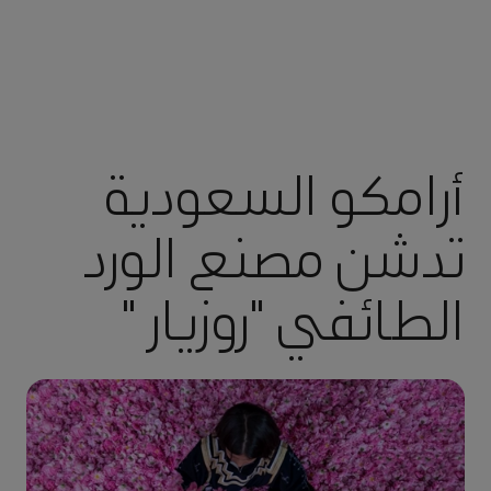
أرامكو السعودية
تدشن مصنع الورد
الطائفي "روزيار "