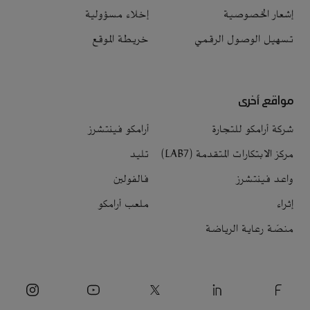
إشعار الخصوصية
إخلاء مسؤولية
تسهيل الوصول الرقمي
خريطة الموقع
مواقع أخرى
شركة أرامكو للتجارة
أرامكو فينتشرز
مركز الابتكارات المتقدمة (LAB7)
تليد
واعد فينتشرز
فالفولين
إثراء
ملعب أرامكو
منصّة رعاية الرياضة