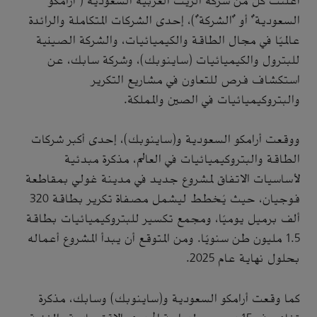
أعلنت كلٌّ من شركة الزيت العربية السعودية ("أرامكو
السعودية" أو "الشركة")، إحدى الشركات المتكاملة والرائدة
عالميًا في مجال الطاقة والكيميائيات، والشركة الصينية
للبترول والكيميائيات (ساينوبك)، وشركة سابك، عن
استكشاف فرص للتعاون في مشاريع التكرير
والبتروكيميائيات في الصين والمملكة.
ووقعت أرامكو السعودية و(ساينوبك)، إحدى أكبر شركات
الطاقة والبتروكيميائيات في العالم، مذكرة مبدئية
لأساسيات الاتفاق لمشروع جديد في مدينة غولي بمقاطعة
فوجيان، حيث يُخطط ليشمل مصفاة تكرير بطاقة 320
ألف برميل يوميًا، ومجمع تكسير للبتروكيميائيات بطاقة
1.5 مليون طن سنويًا. ومن المتوقع أن يبدأ المشروع أعماله
بحلول نهاية عام 2025.
كما وقعت أرامكو السعودية و(ساينوبك) وسابك، مذكرة