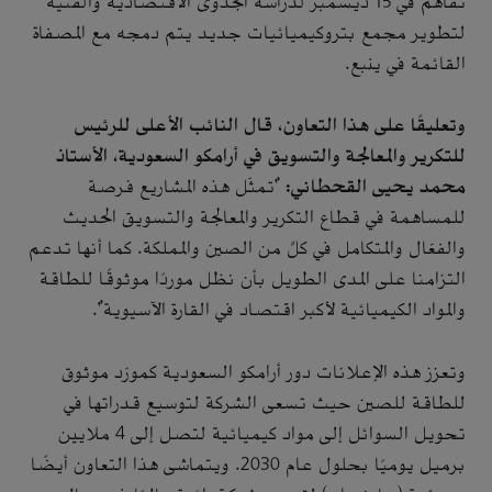
تفاهم في 15 ديسمبر لدراسة الجدوى الاقتصادية والفنية
لتطوير مجمع بتروكيميائيات جديد يتم دمجه مع المصفاة
القائمة في ينبع.
وتعليقًا على هذا التعاون، قال النائب الأعلى للرئيس
للتكرير والمعالجة والتسويق في أرامكو السعودية، الأستاذ
محمد يحيى القحطاني:
“تمثّل هذه المشاريع فرصة
للمساهمة في قطاع التكرير والمعالجة والتسويق الحديث
والفعّال والمتكامل في كلٍّ من الصين والمملكة. كما أنها تدعم
التزامنا على المدى الطويل بأن نظل موردًا موثوقًا للطاقة
والمواد الكيميائية لأكبر اقتصاد في القارة الآسيوية".
وتعزز هذه الإعلانات دور أرامكو السعودية كمورّد موثوق
للطاقة للصين حيث تسعى الشركة لتوسيع قدراتها في
تحويل السوائل إلى مواد كيميائية لتصل إلى 4 ملايين
برميل يوميًا بحلول عام 2030. ويتماشى هذا التعاون أيضًا