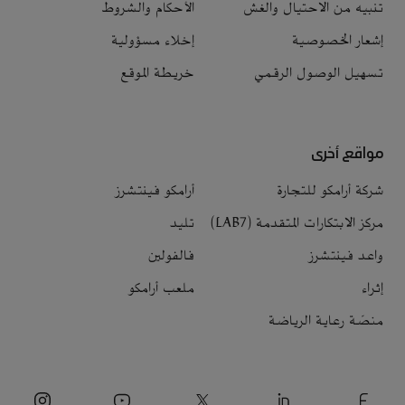
تنبيه من الاحتيال والغش
الأحكام والشروط
إشعار الخصوصية
إخلاء مسؤولية
تسهيل الوصول الرقمي
خريطة الموقع
مواقع أخرى
شركة أرامكو للتجارة
أرامكو فينتشرز
مركز الابتكارات المتقدمة (LAB7)
تليد
واعد فينتشرز
فالفولين
إثراء
ملعب أرامكو
منصّة رعاية الرياضة