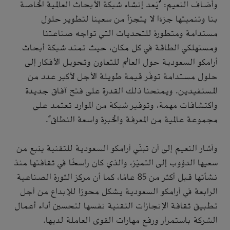
وأضاف النعيم: "يُعد إنشاء شبكة الأبحاث العالمية الخاصة
بنا وتنميتها جزءًا لا يتجزأ من سعينا لتطوير حلول
مستدامة ومتطورة للتحديات التي تواجه صناعتنا
ومستهلكي الطاقة في كل مكان، حيث تمتد شبكة أبحاث
أرامكو السعودية حول العالم للتعاون وتحويل الأفكار إلى
حلول مستدامة توفّر قيمة طويلة الأجل لأكبر عدد من
المستفيدين. ويمنحنا ذلك القدرة على فتح آفاق جديدة
واكتشافات مهمة، وتوفير شبكة من الموارد تعتمد على
مجموعة عالمية من المعرفة والخبرة واسعة النطاق".
وأشار النعيم إلى أن تبنّي أرامكو السعودية للتقنية ينبع من
سعيها الدؤوب إلى التميّز، والذي كان راسخًا في ثقافتها منذ
نشأتها قبل أكثر من 85 عامًا، كما أن مركز الثورة الصناعية
الرابعة في أرامكو السعودية يشكل محورًا للإبداع من أجل
تطبيق ثقافة الإنجازات التقنية نفسها لتحسين أداء أعمال
الشركة باستمرار ورفع مهارات القوى العاملة لديها.