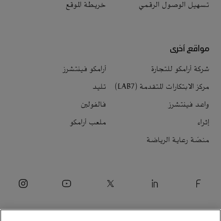
تسهيل الوصول الرقمي
خريطة الموقع
مواقع أخرى
شركة أرامكو للتجارة
أرامكو فينتشرز
مركز الابتكارات المتقدمة (LAB7)
تليد
واعد فينتشرز
فالفولين
إثراء
ملعب أرامكو
منصّة رعاية الرياضة