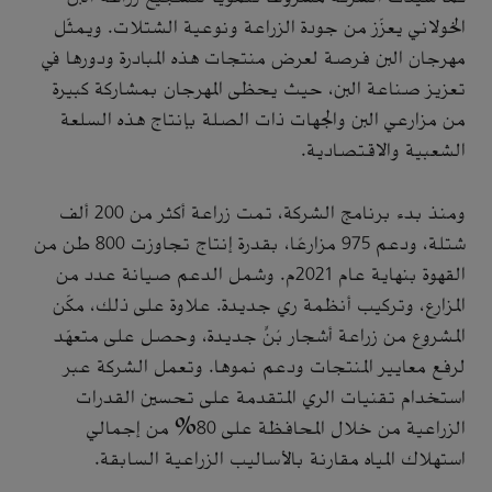
الخولاني يعزّز من جودة الزراعة ونوعية الشتلات. ويمثّل
مهرجان البن فرصة لعرض منتجات هذه المبادرة ودورها في
تعزيز صناعة البن، حيث يحظى المهرجان بمشاركة كبيرة
من مزارعي البن والجهات ذات الصلة بإنتاج هذه السلعة
الشعبية والاقتصادية.
ومنذ بدء برنامج الشركة، تمت زراعة أكثر من 200 ألف
شتلة، ودعم 975 مزارعًا، بقدرة إنتاج تجاوزت 800 طن من
القهوة بنهاية عام 2021م. وشمل الدعم صيانة عدد من
المزارع، وتركيب أنظمة ري جديدة. علاوة على ذلك، مكّن
المشروع من زراعة أشجار بُنٍّ جديدة، وحصل على متعهّد
لرفع معايير المنتجات ودعم نموها. وتعمل الشركة عبر
استخدام تقنيات الري المتقدمة على تحسين القدرات
الزراعية من خلال المحافظة على 80% من إجمالي
استهلاك المياه مقارنة بالأساليب الزراعية السابقة.