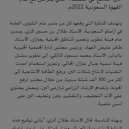
القهوة السعودية 2022م.
وتهدف المذكرة التي وقعها كلٌ من مدير عام الشؤون العامة
في أرامكو السعودية، الأستاذ طلال بن حسين المرّي، ومدير
عام هيئة تطوير وتعمير المناطق الجبلية بجازان، الأستاذ
ظافر عايض الفهاد، ورئيس مجلس إدارة الجمعية الخيرية
بالداير، الأستاذ محمد مسعود المالكي، إلى تطوير مشتل
هيئة تنمية جبال جازان الحالي، وتعزيز استخدام أحدث
التقنيات لإنتاج شتلات البن، ورفع الطاقة الإنتاجية إلى
أكثر من 300 ألف شتلة سنويًا، من خلال مختبر لرفع
الجودة، وتقديم الإرشاد الزراعي لمزارعي البن، ومعملٍ يحتوي
على آلات التجفيف، والتقشير، وفرز وتغليف البن على
أسسٍ علمية.
وبهذه المناسبة، قال الأستاذ طلال المرّي: "يأتي توقيع هذه
المذكرة لإنشاء مركز البن السعودي كمثال على إيمان أرامكو