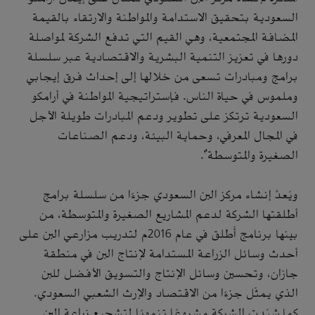
السعودية بتحقيق الاستدامة والمواطنة والارتقاء بالقيمة
المضافة المجتمعية، وهي القيم التي تدفع الشركة لمواصلة
دورها في تعزيز التنمية البشرية والاقتصادية عبر سلسلة
برامج ومبادرات تسعى من خلالها إلى إحداث فرق إيجابي
وملموس في حياة الناس. فإستراتيجية المواطنة في أرامكو
السعودية ترتكز على تطوير ودعم المبادرات طويلة الأجل
في المجال المعرفي، وحماية البيئة، ودعم الصناعات
الصغيرة والمتوسطة".
ويُعدُّ إنشاء مركز البن السعودي جزءًا من سلسلة برامج
أطلقتها الشركة لدعم المشاريع الصغيرة والمتوسطة، من
بينها برنامج أُطلق في عام 2016م لتدريب مزارعي البن على
أحدث وسائل الزراعة المستدامة لإنتاج البن في منطقة
جازان، وتحسين وسائل الإنتاج والتسويق الأفضل للبن
الذي يمثّل جزءًا من الاقتصاد والإرث الشعبي السعودي.
كما شيّدت الشركة مشروعًا تنمويًا لتشجيع زراعة البن