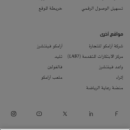
تسهيل الوصول الرقمي
خريطة الموقع
مواقع أخرى
شركة أرامكو للتجارة
أرامكو فينتشرز
مركز الابتكارات المتقدمة (LAB7)
تليد
واعد فينتشرز
فالفولين
إثراء
ملعب أرامكو
منصّة رعاية الرياضة