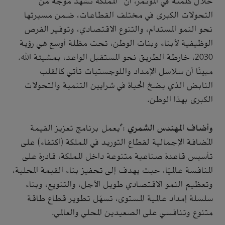
خلال كلمته في المؤتمر، أن المملكة تشهد موجة من
التحولات الكبرى في مختلف القطاعات، ضمن مسيرتها
نحو النمو المستدام، والتنوع الاقتصادي، وتوفير الفرص
الوظيفية لأبناء وبنات الوطن، تحت مظلة أوسع هي رؤية
2030، خارطة الطريق نحو المستقبل الواعد، بمشيئة الله.
مبينًا أن سلاسل الإمداد واللوجستيات تأتي كالقلب
النابض الذي يضخ الحياة في شرايين التنمية والتحولات
الكبرى بهذا الوطن.
وأضاف المهندس الشمري
:"يعمل برنامج تعزيز القيمة
المُضافة الإجمالية لقطاع التوريد في المملكة (اكتفاء) على
تأسيس قاعدة صناعية متنوعة داخل المملكة، قادرة على
المنافسة عالميًا، حيث يهدف إلى تحفيز بناء القيمة المحلية،
وتعظيم النمو الاقتصادي طويل الأجل، والتنويع، وبناء
سلسلة إمداد عالمية المستوى، تسهّل تطوير قطاع طاقة
متنوع وتنافسي على الصعيدين المحلي والعالمي.