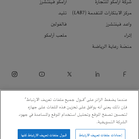
شركة أرامكو للتجارة
أرامكو فينتشرز
مركز الابتكارات المتقدمة (LAB7)
تليد
واعد فينتشرز
فالفولين
إثراء
ملعب أرامكو
منصّة رعاية الرياضة
عندما يضغط الزائر على "قبول جميع ملفات تعريف الارتباط"
فإن ذلك يعني أنه يوافق على تخزين هذه الملفات على جهازه
لتحسين تصفح الموقع وتحليل استخدام الموقع والمساعدة في جهود
الشركة التسويقية.
© 2026 شركة الزيت العربية السعودية.
إعدادات ملفات تعريف الارتباط
قبول ملفات تعريف الارتباط كلها