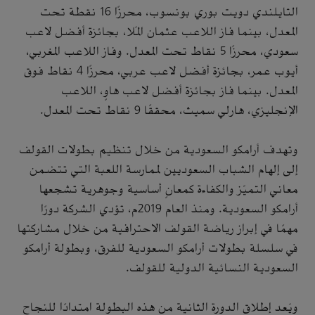
التايلندي دويت بوري بونسوب، محرزًا 16 نقطة تحت
المعدل، بينما فاز اللاعب عثمان المُلا، بجائزة أفضل لاعب
سعودي، محرزًا 5 نقاط تحت المعدل. وفاز اللاعب المغربي،
أيوب عمر، بجائزة أفضل لاعب عربي، محرزًا 4 نقاط فوق
المعدل. بينما فاز بجائزة أفضل لاعب هاوٍ، اللاعب
الإنجليزي، هارلي سميث، محققًا 9 نقاط تحت المعدل.
وتهدف أرامكو السعودية من خلال تنظيم بطولات القولف
إلى إلهام الشباب السعوديين لممارسة اللعبة التي تتضمن
معاني التميّز والكفاءة كمعانٍ أساسية وجوهرية تشجعها
أرامكو السعودية. ومنذ العام 2019م، تؤدي الشركة دورًا
مهمًا في إبراز رياضة القولف الاحترافية من خلال مشاركتها
في سلسلة بطولات أرامكو السعودية للفرق، وبطولة أرامكو
السعودية النسائية الدولية للقولف.
ويُعد إطلاق الدورة الثانية من هذه البطولة امتدادًا للنجاح