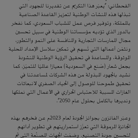
القحطاني: "يعبّر هذا التكريم عن تقديرنا للجهود التي
تبذلها هذه المنشآت الوطنية لتعزيز القاعدة الصناعية
بالمملكة، وتوفير فرص عمل للشباب السعودي، كما نفخر
بالدور الذي تؤديه مؤسساتنا الوطنية في سبيل تحسين
مجال الممارسات التجارية والمنافسة على النمو والتطور،
ونثمّن أعمالها التي تُسهم في تمكين سلاسل الإمداد المحلية
الموثوقة، والمساعدة في تحقيق الرؤية الوطنية المنشودة
بجعل شعار (صُنع في السعودية) معيارًا عالميًا للتميّز. كما
نشيد بالجهود المبذولة من هذه الشركات لمساعدتنا في
تحقيق طموحنا للوصول إلى الحياد الصفري لانبعاثات
الغازات المسببة للاحتباس الحراري في الأعمال التي نملكها
ونديرها بالكامل بحلول عام 2050".
وعبّر الفائزون بجوائز الجودة لعام 2023م عن فخرهم بهذه
الجائزة المرموقة التي تعزّز استمراريتهم في تطوير أدائهم
لتحسين جودة التصنيع. وضمّت الجهات المصنِّعة التي تم