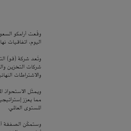
وقّعت أرامكو السعود
اليوم، اتفاقيات نهائية للاستحواذ على
وتُعد شركة (قو) الت
شركات التخزين والب
والاشتراطات النهائي
ويمثّل الاستحواذ ا
مما يعزز إستراتيجي
المستوى العالمي.
وستمكّن الصفقة أرا