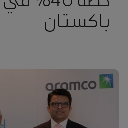
حصة 40% 
باكستان