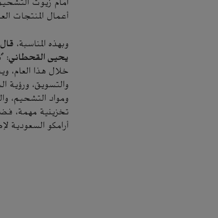
أمام زيوت التشحيم 
أعمال المنتجات العالم
وبهذه المناسبة،
قال 
يحيى القحطاني
: "
خلال هذا العام، وي
والتسويق، ورؤية ال
ومواد التشحيم، والت
تخزينية مهمة، فضل
أرامكو السعودية لإط