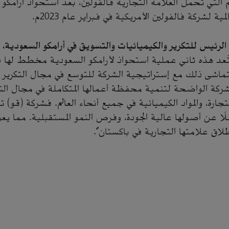
التي تحمل العلامة التجارية فالفولين، بعد استحواذ أرامكو
ية لشركة فالفولين الأمريكية في فبراير عام 2023م.
الرئيس للتكرير والكيميائيات والتسويق في أرامكو السعودية،
تُعد هذه ثاني عملية استحواذ لأرامكو السعودية مخطط لها 
تماشى ذلك مع إستراتيجية الشركة للتوسع في مجال التكرير و
شركة الواضحة لتنمية محفظة أعمالها المتكاملة في مجال الت
جارة، والمواد الكيميائية في جميع أنحاء العالم. فشركة (قو)
ًا عن أصولها عالية الجودة، وفرص النمو المستقبلية. مما 
لاق علامتها التجارية في باكستان".