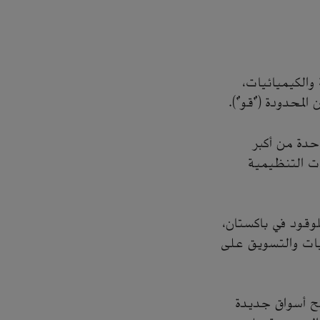
 والكيميائيات،
احدة من أكبر
ات التنظيمية
لوقود في باكستان،
يات والتسويق على
تح أسواق جديدة