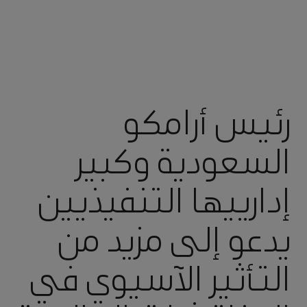
رئيس أرامكو
السعودية وكبير
إدارييها التنفيذيين
يدعو إلى مزيد من
التأثير الآسيوي في