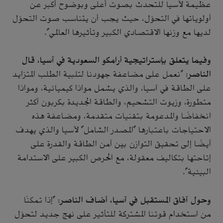
عظيمة لآسيا للتحدث بصوت أعلى وبوضوح أكبر عن
أولوياتها في التحوّل، حيث يجب أن يتناسب صوت التحوّل
لديها مع وزنها الاقتصادي الكبير وتأثيرها العالمي".
وفيما يتعلق بإستراتيجية أرامكو السعودية في آسيا، قال
الناصر
: "نعمل على مضاعفة جهودنا لتلبية الطلب المتزايد
على الطاقة في آسيا، والذي يشمل موادًا كيميائية، وموادًا
متطورة، وزيوت التشحيم، والطاقة الجديدة بكربون أكثر
انخفاضًا والمدعومة بتقنيات متقدمة، ومضاعفة هذه
الاحتياجات باعتبارها "المصدر الشامل" لآسيا والذي يهدف
أيضًا إلى تحقيق التوازن بين أمن الطاقة والقدرة على
إتاحتها بتكاليف معقولة، مع الحرص الكبير على الاستدامة
البيئية".
وحول آفاق المستقبل في آسيا، أضاف الناصر
: "إذا تمكنّا
من استخدام قوتنا المشتركة للتأثير على نهج جديد لتحوّل