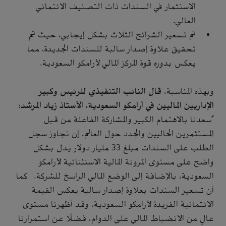
الاستثمار في السندات ذات التصنيف الائتماني
العالي.
تم تسعير الشرائح الثلاث بشكل إيجابي، حيث تم
تحقيق علاوة إصدار سالبة للسندات الجديدة، مما
يعكس بدوره قوة المركز المالي لأرامكو السعودية.
وبهذه المناسبة،
قال النائب التنفيذي للرئيس وكبير
الإداريين الماليين في أرامكو السعودية، الأستاذ زياد المرشد
:
"سعدنا بالاهتمام الكبير والمشاركة الفاعلة من قبل
المستثمرين الحاليين والجدد حول العالم. إن تجاوز سجل
الطلب على السندات مبلغ 33 مليار دولار يدل بشكل
واضح على مستوى المرونة المالية الاستثنائية لأرامكو
السعودية، بالإضافة إلى الوضع المالي الراسخ للشركة. كما
أن تسعير السندات بعلاوة إصدار سالبة يعكس القيمة
الائتمانية الفريدة لأرامكو السعودية. وقد أظهرنا مستوى
عالٍ من الانضباط المالي على الدوام، فضلًا عن استمرارنا