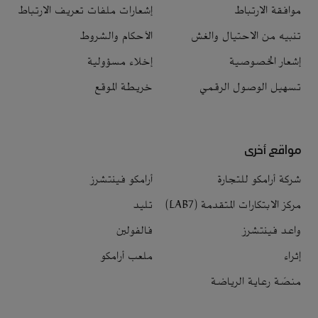
موافقة الارتباط
إشعارات ملفات تعريف الارتباط
تنبيه من الاحتيال والغش
الأحكام والشروط
إشعار الخصوصية
إخلاء مسؤولية
تسهيل الوصول الرقمي
خريطة الموقع
مواقع أخرى
شركة أرامكو للتجارة
أرامكو فينتشرز
مركز الابتكارات المتقدمة (LAB7)
تليد
واعد فينتشرز
فالفولين
إثراء
ملعب أرامكو
منصّة رعاية الرياضة